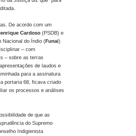
rio da Justiça diz que “para
ditada.
asas. De acordo com um
enrique Cardoso
(PSDB) e
 Nacional do Índio (
Funai
)
isciplinar – com
s – sobre as terras
r apresentações de laudos e
aminhada para a assinatura
 portaria 68, ficava criado
liar os processos e análises
possibilidade de que as
isprudência do Supremo
onselho Indigienista