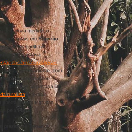
aria uma nova medida, o
utores rurais em
Ribeirão
reduzir “os conflitos
ou que tudo estava
stão das terras indígenas
o, muito vagarosamente, com
mentou as declarações
a publicação da portaria 68
da ruralista
e demais
 aberta para que grupos
das pela
Funai
.
 o presidente
Temer
, a