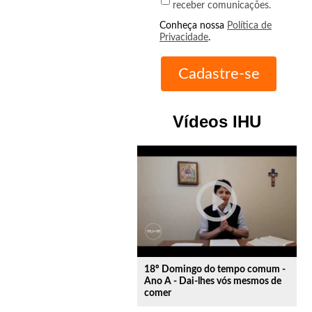
receber comunicações.
Conheça nossa
Política de
Privacidade
.
Vídeos IHU
play_circle_outline
18º Domingo do tempo comum -
Ano A - Dai-lhes vós mesmos de
comer