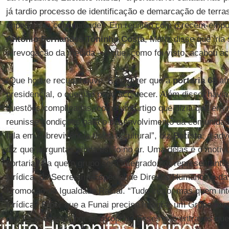
já tardio processo de identificação e demarcação de terra
impedir sua continuidade”. Em reunião com o recém-empo
Antônio Fernandes Toninho Costa
, Mariz disse que iria
a revogação da medida – o que, como foi visto, acabou aco
“Que houve recuo, houve. É só dizer que a
portaria 68
at
presidencial, o que não pode acontecer. Além disso, havia
questões complicadas, como um artigo que dizia que era ne
reunisse condições para o desenvolvimento da comunidad
fala em sobrevivência física e cultural”, diz
Batista
, a ad
diz que perguntas ainda estão no ar. Uma delas é o motiv
portaria fala que o grupo será integrado por representant
jurídica, da Secretaria Especial de Direitos Humanos e da 
Promoção da Igualdade Racial. “Tudo certo, mas quem int
jurídica? E por que a Funai precisa integrar um Grupo par
que foi elaborada por ela própria? Esses são entraves qu