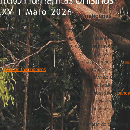
mais morosa”, argumenta Batista.
Temer: pacificar os conflitos indígenas
Nesta quinta-feira, antes da notícia que o ministério edit
presidente
Michel Temer
disse, após um evento com prod
Preto
, no interior de
São Paulo
, que a
portaria 68
visava 
enormes que existem nessa área”. Além disso, acrescent
embasado em “estudos contundentes à pacificação da
que
com os fazendeiros
” e que tudo estava “sendo examinad
muito critério”.
Buzatto
, secretário executivo do
CIMI
, co
dizendo que não houve qualquer tipo de discussão antes d
e que ela era um indício claro de uma “concessão à
banca
segmentos do agronegócio”, uma vez que deixava uma via
ligados aos ruralistas questionassem as análises elabora
Buzatto
ainda argumentou que, ao contrário do que disse