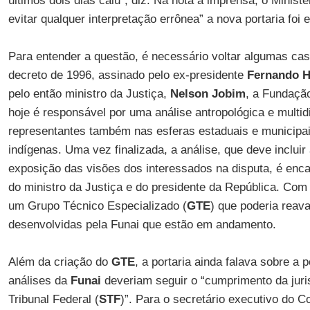
últimos dois dias caiu”, diz. Na nota à imprensa, o Ministé
evitar qualquer interpretação errônea” a nova portaria foi e
Para entender a questão, é necessário voltar algumas c
decreto de 1996, assinado pelo ex-presidente
Fernando H
pelo então ministro da Justiça,
Nelson Jobim
, a Fundação
hoje é responsável por uma análise antropológica e multid
representantes também nas esferas estaduais e municipai
indígenas. Uma vez finalizada, a análise, que deve inclui
exposição das visões dos interessados na disputa, é enc
do ministro da Justiça e do presidente da República. Com a
um Grupo Técnico Especializado (
GTE
) que poderia reava
desenvolvidas pela Funai que estão em andamento.
Além da criação do
GTE
, a portaria ainda falava sobre a 
análises da
Funai
deveriam seguir o “cumprimento da jur
Tribunal Federal (
STF
)”. Para o secretário executivo do C