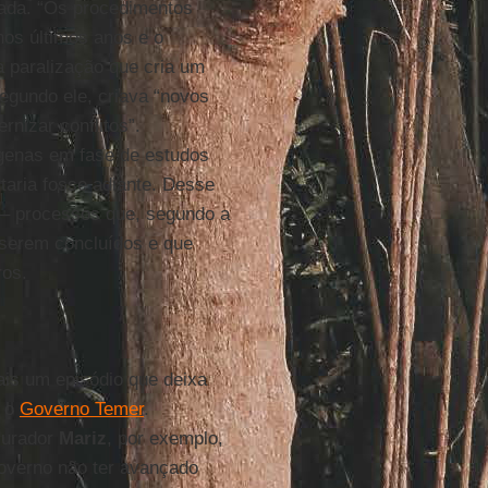
icada. “Os procedimentos
nos últimos anos e o
a paralização que cria um
segundo ele, criava “novos
rnizar conflitos”.
genas em fase de estudos
rtaria fosse adiante. Desse
a – processos que, segundo a
 serem concluídos e que
ros.
ais um episódio que deixa
m o
Governo Temer
.
curador
Mariz
, por exemplo,
Governo não ter avançado