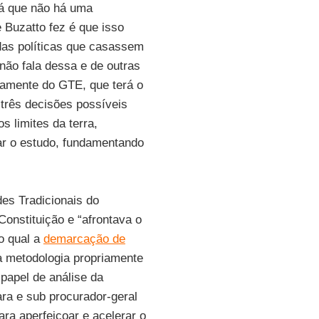
 já que não há uma
e Buzatto fez é que isso
didas políticas que casassem
 não fala dessa e de outras
icamente do GTE, que terá o
 três decisões possíveis
s limites da terra,
ar o estudo, fundamentando
s Tradicionais do
 Constituição e “afrontava o
 o qual a
demarcação de
a metodologia propriamente
 papel de análise da
ra e sub procurador-geral
para aperfeiçoar e acelerar o