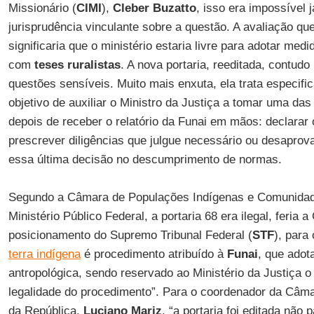
Missionário (
CIMI
),
Cleber Buzatto
, isso era impossível
jurisprudência vinculante sobre a questão. A avaliação qu
significaria que o ministério estaria livre para adotar me
com
teses ruralistas
. A nova portaria, reeditada, contudo
questões sensíveis. Muito mais enxuta, ela trata especif
objetivo de auxiliar o Ministro da Justiça a tomar uma das
depois de receber o relatório da Funai em mãos: declarar o
prescrever diligências que julgue necessário ou desaprov
essa última decisão no descumprimento de normas.
Segundo a Câmara de Populações Indígenas e Comunidade
Ministério Público Federal, a portaria 68 era ilegal, feria a
posicionamento do Supremo Tribunal Federal (
STF
), para
terra indígena
é procedimento atribuído à
Funai
, que adot
antropológica, sendo reservado ao Ministério da Justiça o
legalidade do procedimento”. Para o coordenador da Câma
da República,
Luciano Mariz
, “a portaria foi editada não 