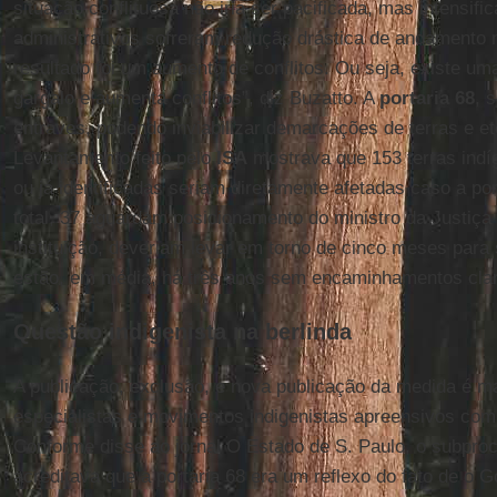
situação conflituosa não iria ser pacificada, mas intensif
administrativos sofreram redução drástica de andamento 
resultado foi um aumento de conflitos. Ou seja, existe um
gargalo e aumenta conflitos”, diz Buzatto. A
portaria 68
, 
entraves, podendo inviabilizar demarcações de terras e ete
Levantamento feito pelo
ISA
mostrava que 153 terras indí
ou já identificadas seriam diretamente afetadas caso a po
total, 37 aguardam posicionamento do ministro da Justiç
instituição, deveriam levar em torno de cinco meses para
estão, em média, há três anos sem encaminhamentos cla
Questão indigenista na berlinda
A publicação, exclusão, e nova publicação da medida é m
especialistas e movimentos indigenistas apreensivos co
Conforme disse ao jornal O Estado de S. Paulo, o subpro
acreditava que a portaria 68 era um reflexo do fato de o 