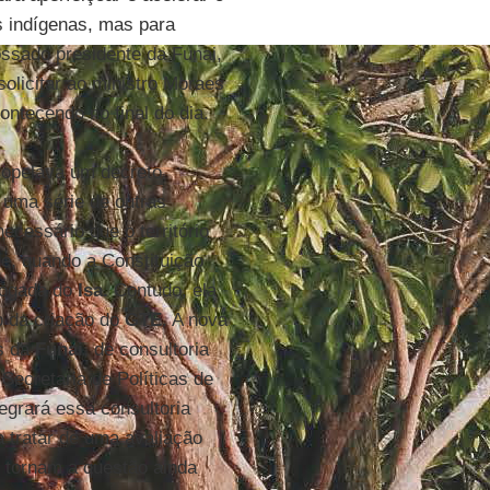
s indígenas, mas para
ssado presidente da Funai,
 solicitar ao ministro Moraes
ntecendo no final do dia.
ropelava um decreto
 uma série de outras
cessário que o território
e, quando a Constituição
vogada do
Isa.
Contudo, ela
o da criação do
GTE
. A nova
es da
Funai
, de consultoria
Secretaria de Políticas de
egrará essa consultoria
a tratar de uma avaliação
e tornam a questão ainda