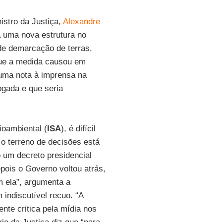
nistro da Justiça,
Alexandre
va uma nova estrutura no
 de demarcação de terras,
que a medida causou em
 uma nota à imprensa na
vogada e que seria
ioambiental (
ISA
), é difícil
 o terreno de decisões está
um decreto presidencial
pois o Governo voltou atrás,
m ela”, argumenta a
indiscutível recuo. “A
ente critica pela mídia nos