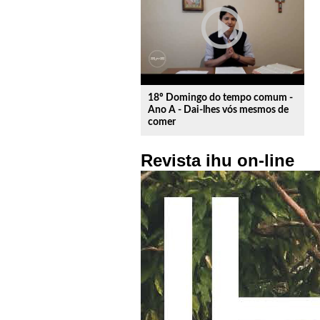
play_circle_outline
18º Domingo do tempo comum -
Ano A - Dai-lhes vós mesmos de
comer
Revista ihu on-line