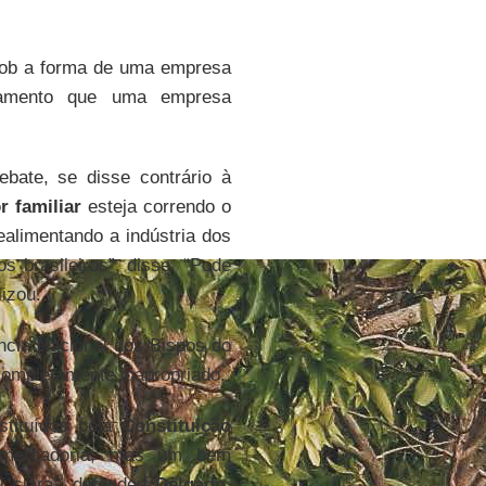
 sob a forma de uma empresa
atamento que uma empresa
bate, se disse contrário à
r familiar
esteja correndo o
ealimentando a indústria dos
s brasileiros”, disse. “Pode
lizou.
ncia Nacional dos Bispos do
 completamente inapropriado.
stituídos pela
Constituição
 mercadoria, mas um bem
l clara”, defendeu
Delgado
,