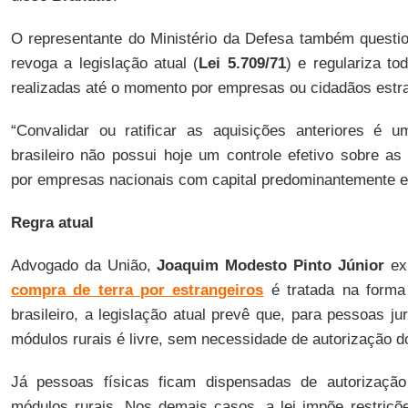
O representante do Ministério da Defesa também questio
revoga a legislação atual (
Lei 5.709/71
) e regulariza to
realizadas até o momento por empresas ou cidadãos estra
“Convalidar ou ratificar as aquisições anteriores é
brasileiro não possui hoje um controle efetivo sobre as
por empresas nacionais com capital predominantemente es
Regra atual
Advogado da União,
Joaquim Modesto Pinto Júnior
exp
compra de terra por estrangeiros
é tratada na forma 
brasileiro, a legislação atual prevê que, para pessoas ju
módulos rurais é livre, sem necessidade de autorização do
Já pessoas físicas ficam dispensadas de autorização
módulos rurais. Nos demais casos, a lei impõe restriçõe