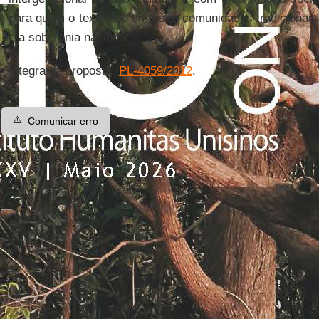
para quem o texto põe em risco comunidades tradicionais
e a soberania nacional.
Íntegra da proposta:
PL-4059/2012
.
⚠️
Comunicar erro