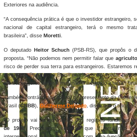
Exteriores na audiência.
“A consequência prática é que o investidor estrangeiro,
nacional de capital estrangeiro, terá o mesmo tr
brasileira”, disse
Moretti
.
O deputado
Heitor Schuch
(PSB-RS), que propôs o de
proposta. “Não podemos nem permitir falar que
agriculto
risco de perder sua terra para estrangeiros. Estaremos r
sem-terra. Portanto, o Brasil precisa antes cuidar bem do
até trazer gente de fora, mas não entregando a terra”, fina
Também contrário ao projeto, o representante da Conferê
Brasil (
CNBB
),
Guilherme Delgado
, disse que o texto é
“O projeto vai na contramão dos regimes fundiários in
de 1988
. Precisamos entender que a terra não é
intergeracional de uso múltiplo e com uma função socia