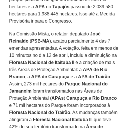
hectares e a
APA
do
Tapajós
passou de 2.039.580
hectares para 1.988.445 hectares. Isso até a Medida
Provisória ir para o Congresso.
Na Comissão Mista, o relator, deputado
José
Reinaldo
(
PSB-MA
), acatou parcialmente 4 das 7
emendas apresentadas. A votação, feita em menos de
10 minutos no dia 12 de abril, incluiu a diminuição na
Floresta Nacional de Itaituba II
e a criação de mais
três Áreas de Proteção Ambiental: a
APA de Rio
Branco
, a
APA de Carapuça
e a
APA de Trairão
.
Assim, 273 mil hectares do
Parque Nacional do
Jamanxim
foram transformados nas Áreas de
Proteção Ambiental (
APAs
)
Carapuça
e
Rio Branco
e 71 mil hectares do Parque foram incorporados à
Floresta Nacional do Trairão
. As mudanças também
atingiram a
Floresta Nacional Itaituba II
, que teve
42% do seu território transformado na
Área de