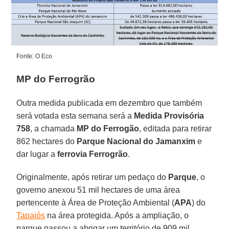
Fonte: O Eco
MP do Ferrogrão
Outra medida publicada em dezembro que também
será votada esta semana será a
Medida Provisória
758
, a chamada
MP do Ferrogão
, editada para retirar
862 hectares do
Parque Nacional do Jamanxim
e
dar lugar a
ferrovia Ferrogrão
.
Originalmente, após retirar um pedaço do
Parque
, o
governo anexou 51 mil hectares de uma área
pertencente à Área de Proteção Ambiental (
APA
) do
Tapajós
na área protegida. Após a ampliação, o
parque passou a abrigar um território de 909 mil