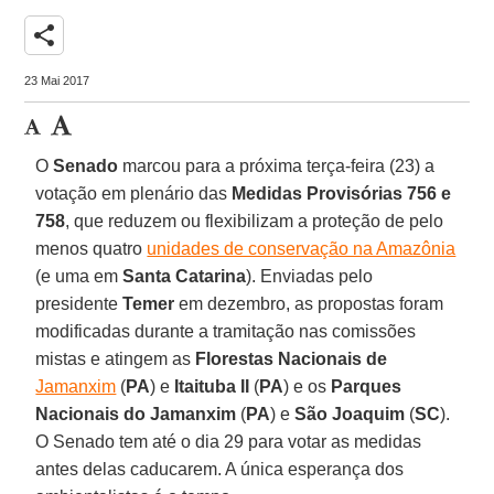
share
23 Mai 2017
O
Senado
marcou para a próxima terça-feira (23) a
votação em plenário das
Medidas Provisórias 756 e
758
, que reduzem ou flexibilizam a proteção de pelo
menos quatro
unidades de conservação na Amazônia
(e uma em
Santa Catarina
). Enviadas pelo
presidente
Temer
em dezembro, as propostas foram
modificadas durante a tramitação nas comissões
mistas e atingem as
Florestas Nacionais de
Jamanxim
(
PA
) e
Itaituba II
(
PA
) e os
Parques
Nacionais do Jamanxim
(
PA
) e
São Joaquim
(
SC
).
O Senado tem até o dia 29 para votar as medidas
antes delas caducarem. A única esperança dos