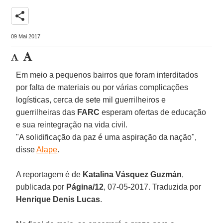
share
09 Mai 2017
Em meio a pequenos bairros que foram interditados
por falta de materiais ou por várias complicações
logísticas, cerca de sete mil guerrilheiros e
guerrilheiras das
FARC
esperam ofertas de educação
e sua reintegração na vida civil.
"A solidificação da paz é uma aspiração da nação",
disse
Alape
.
A reportagem é de
Katalina Vásquez Guzmán
,
publicada por
Página/12
, 07-05-2017. Traduzida por
Henrique Denis Lucas
.