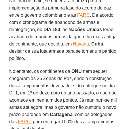
No final de maio, se encerrará o prazo para a
implementação da primeira fase do acordo de paz
entre o governo colombiano e as
FARC
. De acordo
com o cronograma de abandono de armas e
reintegração, no
DIA 180
, as
Nações Unidas
terão
acabado de reunir as armas da guerrilha mais antiga
do continente, que decidiu, em
Havana
,
Cuba
,
desistir de sua luta armada para se tornar um partido
político.
No entanto, os contêineres da
ONU
nem sequer
chegaram às 26 Zonas de Paz, onde a construção
dos acampamentos deveria ter sido entregue no dia
D+1, em 1º de dezembro do ano passado, o que não
acontece em nenhum dos pontos. Já reuniram-se mil
armas até agora, mas o governo não cumpriu o novo
prazo acordado em
Cartagena
, com os delegados
das
FARC
, para entregar 100% dos acampamentos
até o final de abril.