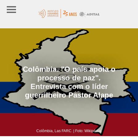
Colômbia. "O país apoia o
processo de paz".
Entrevista com o líder
guerrilheiro Pastor Alape
Colômbia, Las FARC. | Foto: Wikipédia.