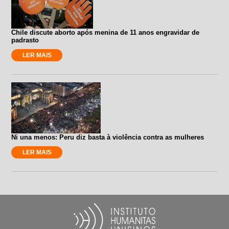
Chile discute aborto após menina de 11 anos engravidar de
padrasto
LER MAIS
Ni una menos: Peru diz basta à violência contra as mulheres
LER MAIS