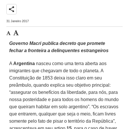
share
31 Janeiro 2017
Governo Macri publica decreto que promete
fechar a fronteira a delinquentes estrangeiros
A
Argentina
nasceu como uma terra aberta aos
imigrantes que chegavam de todo o planeta. A
Constituição de 1853 deixa isso claro em seu
preâmbulo, quando explica seu objetivo principal:
“assegurar os benefícios da liberdade, para nós, para
nossa posteridade e para todos os homens do mundo
que queiram habitar em solo argentino”. “Os escravos
que entrarem, qualquer que seja o meio, ficam livres
somente pelo fato de pisar o território da República”,
acrescentava em seu artigo
15
, para o caso de haver