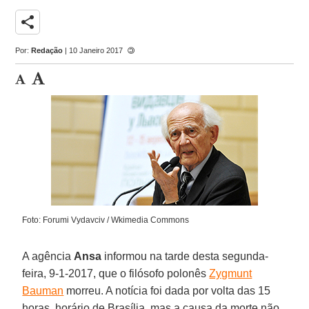
share
Por:
Redação
| 10 Janeiro 2017
Foto: Forumi Vydavciv / Wkimedia Commons
A agência
Ansa
informou na tarde desta segunda-
feira, 9-1-2017, que o filósofo polonês
Zygmunt
Bauman
morreu. A notícia foi dada por volta das 15
horas, horário de Brasília, mas a causa da morte não