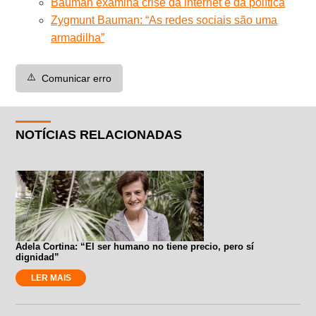
Bauman examina crise da internet e da política
Zygmunt Bauman: “As redes sociais são uma
armadilha”
⚠️
Comunicar erro
NOTÍCIAS RELACIONADAS
Adela Cortina: “El ser humano no tiene precio, pero sí
dignidad”
LER MAIS