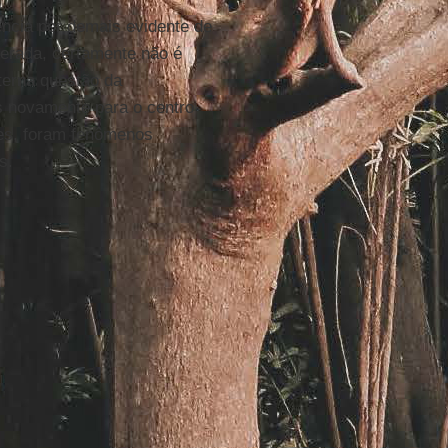
ência por demais evidente de
lerada, certamente não é
terna questão da
s novamente para o centro
tes, foram fenômenos
s.