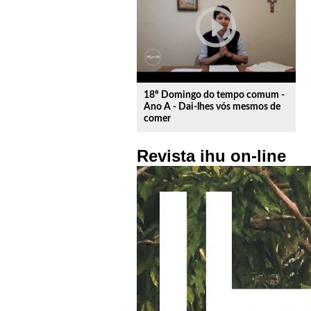
play_circle_outline
18º Domingo do tempo comum -
Ano A - Dai-lhes vós mesmos de
comer
Revista ihu on-line