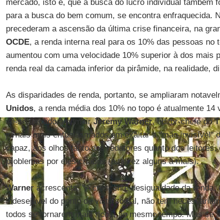
mercado, isto é, que a busca do lucro individual também
para a busca do bem comum, se encontra enfraquecida. 
precederam a ascensão da última crise financeira, na gra
OCDE
, a renda interna real para os 10% das pessoas no t
aumentou com uma velocidade 10% superior à dos mais p
renda real da camada inferior da pirâmide, na realidade, d
As disparidades de renda, portanto, se ampliaram notave
Unidos
, a renda média dos 10% no topo é atualmente 14 
vê-se forçado a admitir
Jeremy Warner
, editor-chefe do
T
jornais mais entusiasmados em exaltar a "mão invisível"
capaz, aos olhos tanto dos redatores quanto dos leitores,
problemas por eles criados (e talvez alguns a mais).
Warner
acrescenta: "A crescente desigualdade da renda
indesejável do ponto de vista social, não tem necessaria
todos se tornarem mais ricos, ao mesmo tempo. Mas se a