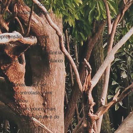
 restrito de pessoas que já
 na realidade de hoje –
ompreensão mesmo que
aré crescente de
 que documentam a distância
e aqueles que estão embaixo
os, que pretendem ser
ão, nem controlada, nem
edade falhou
r todos nós um pouco mais
acerca do nosso futuro e do