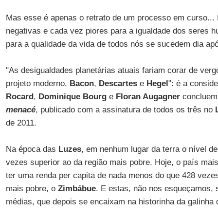
Mas esse é apenas o retrato de um processo em curso... 
negativas e cada vez piores para a igualdade dos seres 
para a qualidade da vida de todos nós se sucedem dia apó
"As desigualdades planetárias atuais fariam corar de ver
projeto moderno,
Bacon
,
Descartes
e
Hegel
": é a consi
Rocard
,
Dominique Bourg
e
Floran Augagner
concluem 
menacé
, publicado com a assinatura de todos os três no
de 2011.
Na época das
Luzes
, em nenhum lugar da terra o nível d
vezes superior ao da região mais pobre. Hoje, o país mais
ter uma renda per capita de nada menos do que 428 vezes
mais pobre, o
Zimbábue
. E estas, não nos esqueçamos,
médias, que depois se encaixam na historinha da galinha