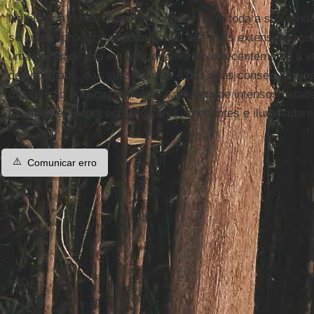
Na história humana, a desigualdade, com toda a sua tend
se autorreproduzir de forma cada vez mais extensa e ace
uma novidade. No entanto, quem trouxe recentemente a e
desigualdade, das suas causas e das suas consequência
da atenção pública, tornando-a assunto de intensos deba
totalmente novos, espetaculares, chocantes e iluminadore
⚠️
Comunicar erro