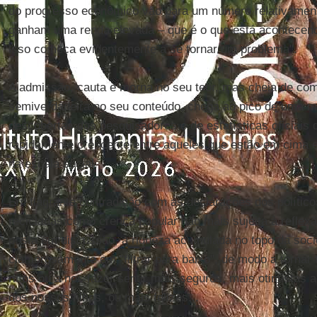
do progresso econômico vão para um número relativamente
ganham uma renda elevada – que é o que está acontecendo
isso começa evidentemente a se tornar um problema".
A admissão, cauta e morna no seu teor, mas cheia de c
semiverdadeira no seu conteúdo, chega ao pico de uma m
descobertas dos pesquisadores e de estatísticas oficiais
rapidamente crescente entre aqueles que estão em cima 
na escala social.
Em flagrante contradição com as declarações dos polític
recicladas como crença popular não mais sujeita à reflex
posta em discussão, a riqueza acumulada no topo da soci
clamorosamente em "filtrar para baixo", de modo a torna
ricos ou a nos fazer sentir mais seguros, mais otimistas 
dos nossos filhos, ou mais felizes...