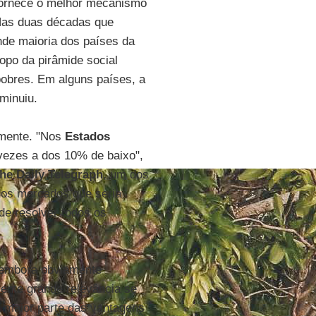
 fornece o melhor mecanismo
Nas duas décadas que
nde maioria dos países da
opo da pirâmide social
obres. Em alguns países, a
iminuiu.
lmente. "Nos
Estados
vezes a dos 10% de baixo",
he Daily Telegraph
, um dos
 dos mercados que seria
 de resolver todos os
, embora obviamente
mente grande relevância se
 maior parte das vantagens