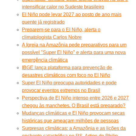
intensificar calor no Sudeste brasileiro
El Niño pode levar 2027 ao posto de ano mais
quente já registrado
Preparem-se para o El Niño, alerta o
climatologista Carlos Nobre
A Igreja na Amazônia pede preparativos para um
possível "Super El Niño" e alerta para uma nova
emergência climática
IBGE lança plataforma para prevenção de
desastres climáticos com foco no El Niño
Super El Niño preocupa autoridades e pode
provocar eventos extremos no Brasil
Perspectiva de El Niño intenso entre 2026 e 2027
chegou às manchetes. O Brasil está preparado?
Mudanças climáticas e El Niño provocam secas
históricas que ameaçam milhões de pessoas
Surpresas climáticas: a Amazônia e as lições da
enchente catastrófica no RS. Artigo de Philip