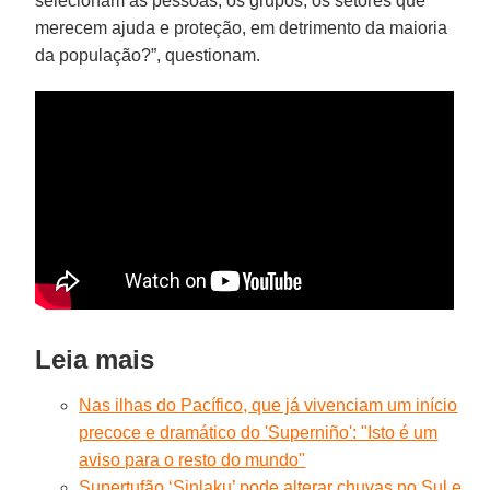
selecionam as pessoas, os grupos, os setores que
merecem ajuda e proteção, em detrimento da maioria
da população?”, questionam.
Leia mais
Nas ilhas do Pacífico, que já vivenciam um início
precoce e dramático do 'Superniño': "Isto é um
aviso para o resto do mundo"
Supertufão ‘Sinlaku’ pode alterar chuvas no Sul e