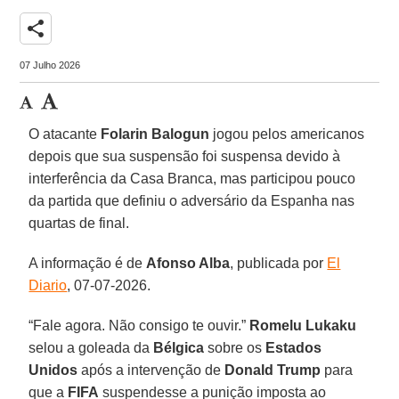
share
07 Julho 2026
O atacante
Folarin Balogun
jogou pelos americanos
depois que sua suspensão foi suspensa devido à
interferência da Casa Branca, mas participou pouco
da partida que definiu o adversário da Espanha nas
quartas de final.
A informação é de
Afonso Alba
, publicada por
El
Diario
, 07-07-2026.
“Fale agora. Não consigo te ouvir.”
Romelu Lukaku
selou a goleada da
Bélgica
sobre os
Estados
Unidos
após a intervenção de
Donald Trump
para
que a
FIFA
suspendesse a punição imposta ao