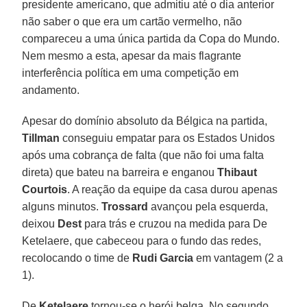
presidente americano, que admitiu até o dia anterior
não saber o que era um cartão vermelho, não
compareceu a uma única partida da Copa do Mundo.
Nem mesmo a esta, apesar da mais flagrante
interferência política em uma competição em
andamento.
Apesar do domínio absoluto da Bélgica na partida,
Tillman
conseguiu empatar para os Estados Unidos
após uma cobrança de falta (que não foi uma falta
direta) que bateu na barreira e enganou
Thibaut
Courtois
. A reação da equipe da casa durou apenas
alguns minutos.
Trossard
avançou pela esquerda,
deixou
Dest
para trás e cruzou na medida para De
Ketelaere, que cabeceou para o fundo das redes,
recolocando o time de
Rudi Garcia
em vantagem (2 a
1).
De
Ketelaere
tornou-se o herói belga. No segundo