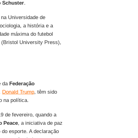
o
Schuster
.
 na Universidade de
iologia, a história e a
idade máxima do futebol
" (Bristol University Press),
de da
Federação
,
Donald Trump
, têm sido
 na política.
9 de fevereiro, quando a
p
Peace
, a iniciativa de paz
 do esporte. A declaração