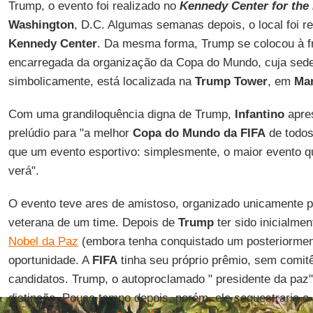
Trump, o evento foi realizado no
Kennedy Center for the
Washington
, D.C. Algumas semanas depois, o local foi 
Kennedy
Center
. Da mesma forma, Trump se colocou à fr
encarregada da organização da Copa do Mundo, cuja sede
simbolicamente, está localizada na
Trump Tower
, em
Ma
Com uma grandiloquência digna de Trump,
Infantino
apres
prelúdio para "a melhor
Copa do Mundo da FIFA
de todos
que um evento esportivo: simplesmente, o maior evento q
verá".
O evento teve ares de amistoso, organizado unicamente par
veterana de um time. Depois de
Trump
ter sido inicialmen
Nobel da Paz
(embora tenha conquistado um posteriormen
oportunidade. A
FIFA
tinha seu próprio prêmio, sem comit
candidatos. Trump, o autoproclamado " presidente da paz"
distinção. Pouco tempo depois, porém, ele sequestraria o