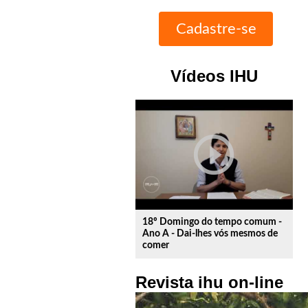
Vídeos IHU
play_circle_outline
18º Domingo do tempo comum -
Ano A - Dai-lhes vós mesmos de
comer
Revista ihu on-line