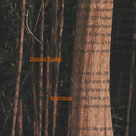
um líder, mas como um homem para todas as ocasiões, pr
escopo de atuação das confederações continentais associ
dos delegados que representavam as 207 federações nacio
a voto. A mensagem era clara: era preciso fazer uma limpez
dinheiro que entrava na FIFA para as federações nacionai
segundo turno. Infantino tornou-se, assim, o chefe da mai
mundo. Pouco tempo depois, começaria a estreitar laços 
do planeta:
Donald Trump
.
Infantino
assumiu o cargo em fevereiro de 2016. Em jane
à Casa Branca. Em junho de 2018, durante o
66
º
Congres
Infantino anunciou os resultados do processo de candidat
Masculina de 2026
.
Marrocos
perdeu para a candidatura 
Unidos, com 13 cidades-sede, juntamente com o
Canadá
México
(três).
Infantino havia bajulado Trump a ponto de garantir seu ap