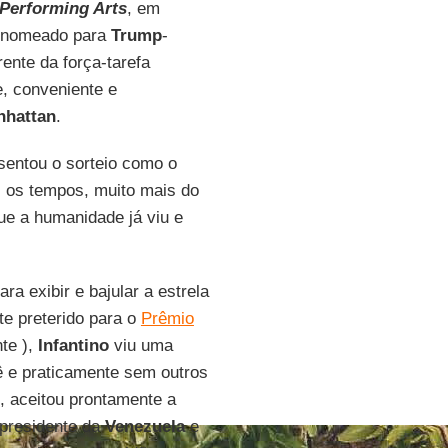
 Performing Arts
, em
renomeado para
Trump
-
ente da força-tarefa
, conveniente e
nhattan
.
entou o sorteio como o
 os tempos, muito mais do
ue a humanidade já viu e
a exibir e bajular a estrela
te preterido para o
Prêmio
te ),
Infantino
viu uma
ê e praticamente sem outros
, aceitou prontamente a
 presidente da
Venezuela
e