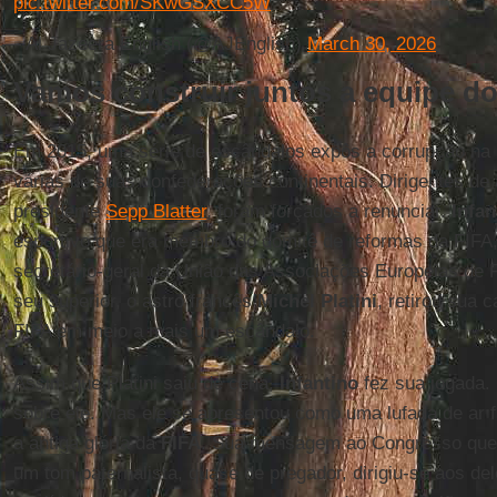
pic.twitter.com/SKwGSXCC5W
— Al Jazeera English (@AJEnglish)
March 30, 2026
Vamos construir juntos a equipe d
Em 2015, uma série de escândalos expôs a corrupção na 
várias de suas confederações continentais. Dirigentes de a
presidente
Sepp Blatter
, foram forçados a renunciar.
Infan
esportivo que era membro do comitê de reformas da FIFA,
secretário-geral da União das Associações Europeias de 
seu superior, o astro francês
Michel Platini
, retirou sua 
FIFA em meio a mais um escândalo.
Assim que Platini saiu de cena,
Infantino
fez sua jogada.
sobre ele. Mas ele se apresentou como uma lufada de ar f
a antiga glória da
FIFA
. Sua mensagem ao Congresso que 
um tom paternalista, quase de pregador, dirigiu-se aos 