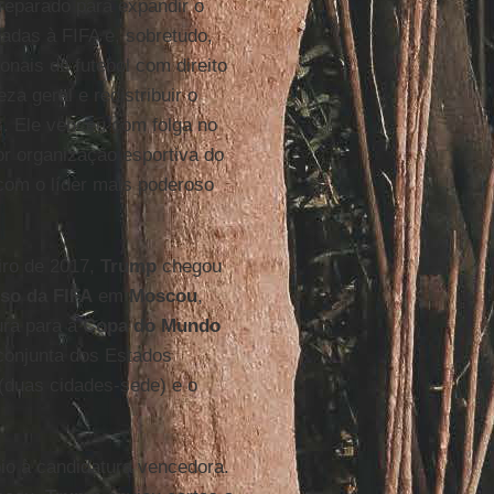
eparado para expandir o
adas à FIFA e, sobretudo,
nais de futebol com direito
a geral e redistribuir o
s. Ele venceu com folga no
or organização esportiva do
com o líder mais poderoso
iro de 2017,
Trump
chegou
so da FIFA
em
Moscou
,
ura para a
Copa do Mundo
conjunta dos Estados
(duas cidades-sede) e o
oio à candidatura vencedora.