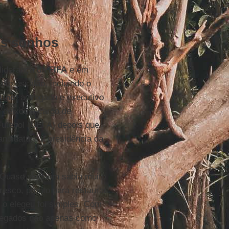
os sonhos
liderança da
FIFA
e em
lto escalão, incluindo o
tino
, advogado e executivo
 deixou o cargo de
Futebol (UEFA) depois que
candidatura à presidência da
 Quase ninguém sabia muito
resco, pronto para restaurar
o elegeu foi simples. Com
delegados não apenas como