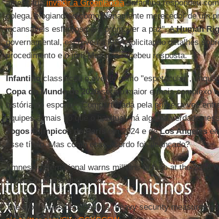
ameaçaria
invadir a Groenlândia
. Infantino respondeu co
colega, elogiando-o como plenamente merecedor de um prê
incansáveis ​​esforços para promover a paz". A
Human Rig
governamental, escreveu à FIFA solicitando detalhes sobr
procedimento e o júri. Mas não recebeu resposta.
Infantino
classificou o evento como "espetacular", enqua
Copa do Mundo de 2026
será o maior e mais complexo c
história do esporte". Compartilhada pela primeira vez ent
equipes a mais do que o habitual, há alguma verdade nes
Jogos Olímpicos de Paris
em 2024 e de
Los Angeles
em
esse título. Mas como esse acordo foi alcançado?
Amnesty International warns millions of fans at the 2026 
serious human rights risks.
The group cites deportations, heavy security measures and