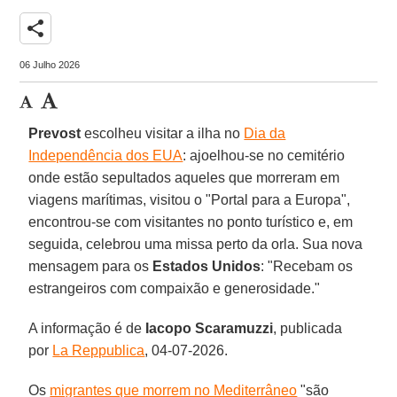
share
06 Julho 2026
Prevost
escolheu visitar a ilha no
Dia da
Independência dos EUA
: ajoelhou-se no cemitério
onde estão sepultados aqueles que morreram em
viagens marítimas, visitou o "Portal para a Europa",
encontrou-se com visitantes no ponto turístico e, em
seguida, celebrou uma missa perto da orla. Sua nova
mensagem para os
Estados Unidos
: "Recebam os
estrangeiros com compaixão e generosidade."
A informação é de
Iacopo
Scaramuzzi
, publicada
por
La Reppublica
, 04-07-2026.
Os
migrantes que morrem no Mediterrâneo
"são