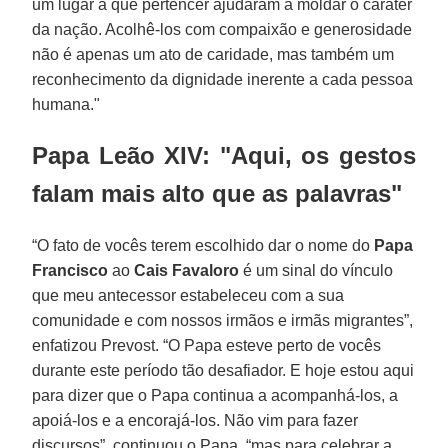
um lugar a que pertencer ajudaram a moldar o caráter
da nação. Acolhê-los com compaixão e generosidade
não é apenas um ato de caridade, mas também um
reconhecimento da dignidade inerente a cada pessoa
humana."
Papa Leão XIV: "Aqui, os gestos
falam mais alto que as palavras"
“O fato de vocês terem escolhido dar o nome do
Papa
Francisco
ao
Cais Favaloro
é um sinal do vínculo
que meu antecessor estabeleceu com a sua
comunidade e com nossos irmãos e irmãs migrantes”,
enfatizou Prevost. “O Papa esteve perto de vocês
durante este período tão desafiador. E hoje estou aqui
para dizer que o Papa continua a acompanhá-los, a
apoiá-los e a encorajá-los. Não vim para fazer
discursos”, continuou o Papa, “mas para celebrar a