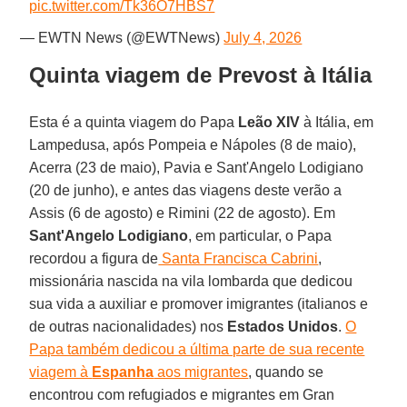
pic.twitter.com/Tk36O7HBS7
— EWTN News (@EWTNews)
July 4, 2026
Quinta viagem de Prevost à Itália
Esta é a quinta viagem do Papa
Leão XIV
à Itália, em
Lampedusa, após Pompeia e Nápoles (8 de maio),
Acerra (23 de maio), Pavia e Sant'Angelo Lodigiano
(20 de junho), e antes das viagens deste verão a
Assis (6 de agosto) e Rimini (22 de agosto). Em
Sant'Angelo Lodigiano
, em particular, o Papa
recordou a figura de
Santa Francisca Cabrini
,
missionária nascida na vila lombarda que dedicou
sua vida a auxiliar e promover imigrantes (italianos e
de outras nacionalidades) nos
Estados
Unidos
.
O
Papa também dedicou a última parte de sua recente
viagem à
Espanha
aos migrantes
, quando se
encontrou com refugiados e migrantes em Gran