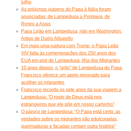
julho
As próximas viagens do Papa à Itália foram
anunciadas: de Lampedusa a Pompeia, de
Rimini a Assis
Papa Leão em Lampedusa, não em Washington.
Artigo de Duilio Albarello
Em mais uma ruptura com Trump, o Papa Leão
XIV falta às comemorações dos 250 anos dos
EUA em prol de Lampedusa, Ilha dos Migrantes
10 anos depois, o “grito” de Lampedusa do Papa
Francisco oferece um apelo renovado para
acolher os migrantes
Francisco recorda os sete anos da sua viagem a
Lampedusa: “O rosto de Deus está nos
estrangeiros que ele põe em nosso caminho”
O pároco de Lampedusa: “O Papa está certo: as
verdades sobre os migrantes são edulcoradas,
queimaduras e facadas contam outra história”