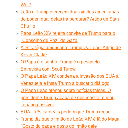
Weiß
Leão e Trump oferecem duas visões americanas
de poder: qual delas irá perdurar? Artigo de Stan
Chu Ilo
Papa Leão XIV rejeita convite de Trump para o
"Conselho de Paz" de Gaza
A estratégia americana: Trump vs. Leão. Artigo de
Kevin Clarke
O Papa é o sonho, Trump é o pesadelo.
Entrevista com Scott Turow
O Papa Leão XIV condena a invasão dos EUA à
Venezuela e insta Trump a buscar o diálogo
O Papa Leão alertou sobre notícias falsas. O
presidente Trump acaba de nos mostrar o pior
cenário possível
EUA: Três cardeais pedem que Trump recue
Trump diz que o irmão de Leão XIV é fã do Maga:
"Gosto do papa e gosto do irmão dele"