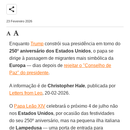
share
23 Fevereiro 2026
Enquanto
Trump
constrói sua presidência em torno do
250
º
aniversário dos Estados
Unidos
, o papa se
dirige à passagem de migrantes mais simbólica da
Europa
— dias depois de
rejeitar o "Conselho de
Paz" do presidente
.
A informação é de
Christopher
Hale
, publicada por
Letters from Leo
, 20-02-2026.
O
Papa Leão XIV
celebrará o próximo 4 de julho não
nos
Estados
Unidos
, por ocasião das festividades
do seu 250º aniversário, mas na pequena ilha italiana
de
Lampedusa
— uma porta de entrada para