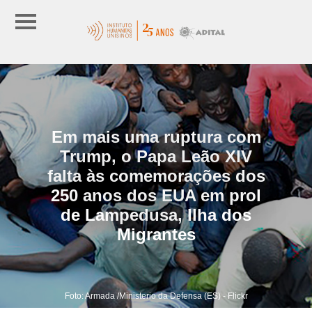
Em mais uma ruptura com
Trump, o Papa Leão XIV
falta às comemorações dos
250 anos dos EUA em prol
de Lampedusa, Ilha dos
Migrantes
Foto: Armada /Ministerio da Defensa (ES) - Flickr