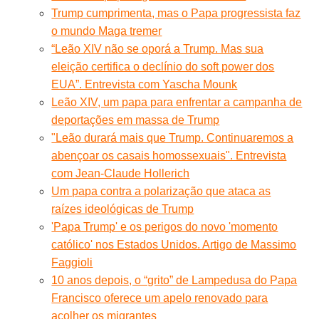
Trump cumprimenta, mas o Papa progressista faz
o mundo Maga tremer
“Leão XIV não se oporá a Trump. Mas sua
eleição certifica o declínio do soft power dos
EUA”. Entrevista com Yascha Mounk
Leão XIV, um papa para enfrentar a campanha de
deportações em massa de Trump
"Leão durará mais que Trump. Continuaremos a
abençoar os casais homossexuais". Entrevista
com Jean-Claude Hollerich
Um papa contra a polarização que ataca as
raízes ideológicas de Trump
'Papa Trump' e os perigos do novo 'momento
católico' nos Estados Unidos. Artigo de Massimo
Faggioli
10 anos depois, o “grito” de Lampedusa do Papa
Francisco oferece um apelo renovado para
acolher os migrantes