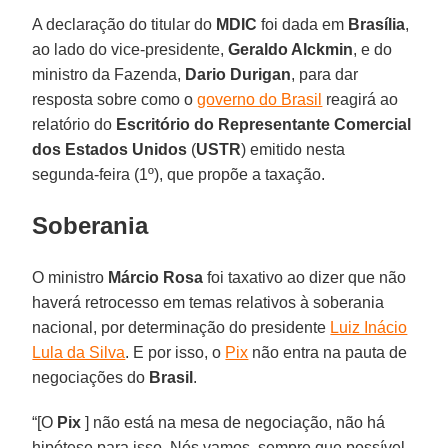
A declaração do titular do
MDIC
foi dada em
Brasília
,
ao lado do vice-presidente,
Geraldo Alckmin
, e do
ministro da Fazenda,
Dario
Durigan
, para dar
resposta sobre como o
governo do Brasil
reagirá ao
relatório do
Escritório do Representante Comercial
dos Estados Unidos
(
USTR
) emitido nesta
segunda-feira (1º), que propõe a taxação.
Soberania
O ministro
Márcio Rosa
foi taxativo ao dizer que não
haverá retrocesso em temas relativos à soberania
nacional, por determinação do presidente
Luiz Inácio
Lula da Silva
. E por isso, o
Pix
não entra na pauta de
negociações do
Brasil
.
“[O
Pix
] não está na mesa de negociação, não há
hipótese para isso. Nós vamos, sempre que possível,