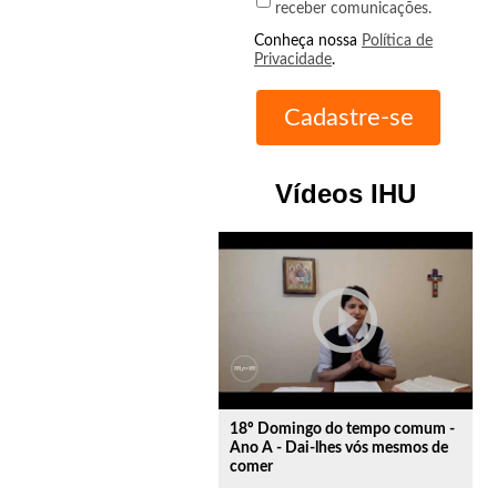
receber comunicações.
Conheça nossa
Política de
Privacidade
.
Vídeos IHU
play_circle_outline
18º Domingo do tempo comum -
Ano A - Dai-lhes vós mesmos de
comer