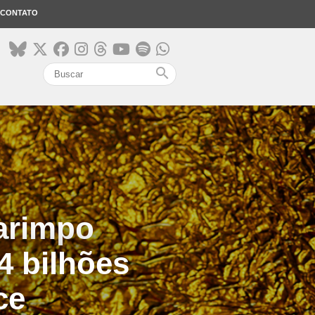
CONTATO
search
arimpo
4 bilhões
ce