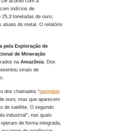
. De acordo com a
com indícios de
 25,3 toneladas de ouro,
atuais do metal. O relatório
 pela Exploração de
cional de Mineração
lizados na
Amazônia
. Dos
esentou sinais de
o.
 é o dos chamados “
garimpos
a de ouro, mas que aparecem
s de satélite. O segundo
 industrial”, nas quais
operam de forma integrada,
e escapem de exigências