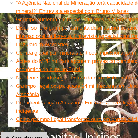
“A Agência Nacional de Mineração terá capacidade de 
mineral?” Entrevista especial com Bruno Milanez
Garimpo aumenta em terras indígenas, diz Greenpe
Discurso ‘pró-garimpo’ aumenta desmatamento, ame
internacionaliza floresta. Entrevista especial com D
Luiz Jardim Wanderley
Corrida global por minerais críticos impulsiona gari
Ações do MPF no Pará apontam provas do completo 
econômica do ouro no Brasil
Não tem sentido seguir extraindo ouro. Entrevista
Garimpo ilegal ocupa quase 14 mil hectares em Uni
Amazônia
Documentos ligam Amazon e Embraer a investigados
indígenas
Como garimpo ilegal transforma ouro em barras e joi
⚠️