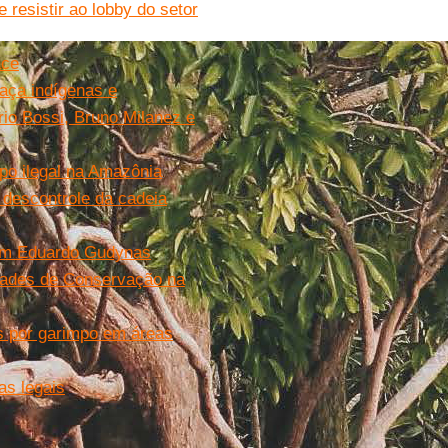
resistir ao lobby do setor
ace
aça indígenas e
ário Bossi, Bruno Milanez e
mpo ilegal na Amazônia
descontrole da cadeia
 com Eduardo Gudynas
dades de Conservação na
 por garimpo em áreas
as legais