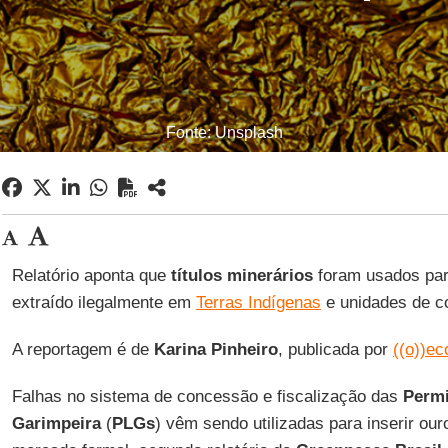
Fonte: Unsplash
Relatório aponta que
títulos minerários
foram usados para
extraído ilegalmente em
Terras Indígenas
e unidades de c
A reportagem é de
Karina
Pinheiro
, publicada por
((o))ec
Falhas no sistema de concessão e fiscalização das
Permi
Garimpeira
(
PLGs
) vêm sendo utilizadas para inserir our