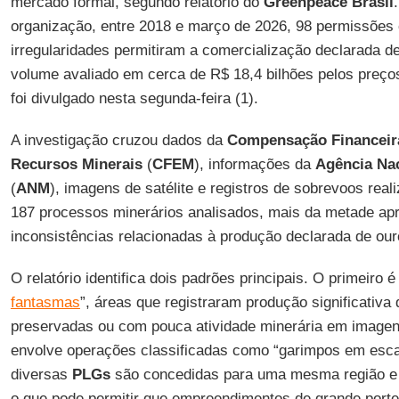
mercado formal, segundo relatório do
Greenpeace
Brasil
organização, entre 2018 e março de 2026, 98 permissões 
irregularidades permitiram a comercialização declarada de
volume avaliado em cerca de R$ 18,4 bilhões pelos preços 
foi divulgado nesta segunda-feira (1).
A investigação cruzou dados da
Compensação Financeira
Recursos Minerais
(
CFEM
), informações da
Agência Na
(
ANM
), imagens de satélite e registros de sobrevoos rea
187 processos minerários analisados, mais da metade apr
inconsistências relacionadas à produção declarada de our
O relatório identifica dois padrões principais. O primeiro
fantasmas
”, áreas que registraram produção significativ
preservadas ou com pouca atividade minerária em imagen
envolve operações classificadas como “garimpos em escala
diversas
PLGs
são concedidas para uma mesma região e 
o que pode permitir que empreendimentos de grande port