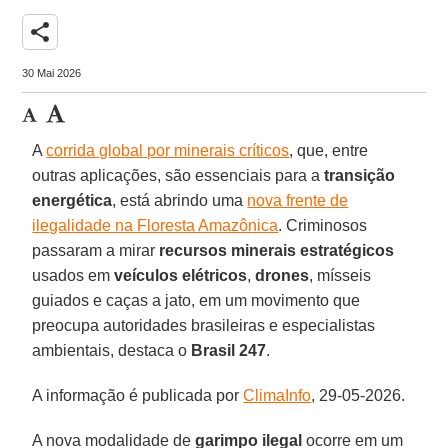
share
30 Mai 2026
A
corrida global por minerais críticos
, que, entre
outras aplicações, são essenciais para a
transição
energética
, está abrindo uma
nova frente de
ilegalidade na Floresta Amazônica
. Criminosos
passaram a mirar
recursos minerais estratégicos
usados em
veículos elétricos
,
drones
, mísseis
guiados e caças a jato, em um movimento que
preocupa autoridades brasileiras e especialistas
ambientais, destaca o
Brasil 247
.
A informação é publicada por
ClimaInfo
, 29-05-2026.
A nova modalidade de
garimpo ilegal
ocorre em um