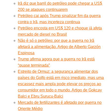
Irã diz que barril do petróleo pode chegar a US$
200 se ataques continuarem
Petróleo cai após Trump sinalizar fim da guerra
contra o Irã, mas incerteza continua
Petróleo encosta em US$ 120 e choque já afeta
mercado de diesel no Brasil
Não é só o petróleo: por que a guerra no Irã
afetará a alimentação. Artigo de Alberto Garzón
Espinosa
Trump afirma agora que a guerra no Irã está
“quase terminada”
Estreito de Ormuz: a segurança alimentar dos
países do Golfo está em risco imediato, mas uma
escassez mais ampla pode elevar os preços ao
consumidor em todo o mundo. Artigo de Gokcay
Balci e Ebru Surucu-Balci
Mercado de fertilizantes é afetado por guerra no
Oriente Médio