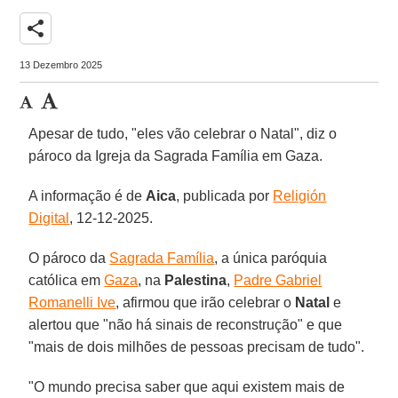
share
13 Dezembro 2025
Apesar de tudo, "eles vão celebrar o Natal", diz o
pároco da Igreja da Sagrada Família em Gaza.
A informação é de
Aica
, publicada por
Religión
Digital
, 12-12-2025.
O pároco da
Sagrada Família
, a única paróquia
católica em
Gaza
, na
Palestina
,
Padre Gabriel
Romanelli Ive
, afirmou que irão celebrar o
Natal
e
alertou que "não há sinais de reconstrução" e que
"mais de dois milhões de pessoas precisam de tudo".
"O mundo precisa saber que aqui existem mais de