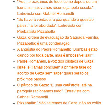
"Aqui, precisamos de tudo, como depois de um
tsunami, mas vamos recomeçar pela escola."
Entrevista com Gabriel Romanelli
“Só haverá verdadeira paz quando a questão
palestina for abordada”. Entrevista com
Pierbattista Pizzaballa
Gaza, ordem de evacuação da Sagrada Família,
Pizzaballa: é uma condenação
A angústia do Padre Romanelli: "Bombas estão
caindo por toda parte, mas é impossível sair"
Padre Romanelli, a voz dos cristãos de Gaza
Israel e Hamas concluem a primeira fase do
acordo de Gaza sem saber quais serão os
próximos passos
O pároco de Gaza: “É uma catástrofe, até na
paróquia racionamos tudo”. Entrevista com
Gabriel Romanelli
Pizzaballa: "Não sairemos de Gaza, não ao exílio