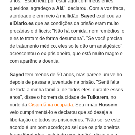
anos. "Estou feliz por estar aqui com meus entes
queridos, agradeço a
Alá
", declarou. Com a voz fraca,
atordoado e em meio à multidão,
Sayed
explicou ao
elDiario
.
es
que as condições da prisão eram muito
precárias e difíceis: "Não há comida, nem remédios, e
eles te tratam de forma desumana". "Se você precisa
de tratamento médico, eles só te dão um analgésico",
acrescentou o ex-prisioneiro, que está muito magro e
com aparência doentia.
Sayed
tem menos de 50 anos, mas parece um velho
depois de passar a juventude na prisão. "Senti falta
de toda a minha família, de todos eles, durante esses
anos", disse o homem da cidade de
Tulkarem
, no
norte da
Cisjordânia ocupada
. Seu irmão
Hussein
veio cumprimentá-lo e declarou que só deseja a
libertação de todos os prisioneiros. "Não sei se este
acordo é um bom acordo; só sei que os prisioneiros
foram libertados, incluindo meu irmão", disse ele a