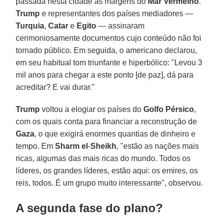
passada nesta cidade às margens do
Mar
Vermelho
.
Trump
e representantes dos países mediadores —
Turquia
,
Catar
e
Egito
— assinaram
cerimoniosamente documentos cujo conteúdo não foi
tornado público. Em seguida, o americano declarou,
em seu habitual tom triunfante e hiperbólico: "Levou 3
mil anos para chegar a este ponto [de paz], dá para
acreditar? E vai durar."
Trump
voltou a elogiar os países do
Golfo
Pérsico
,
com os quais conta para financiar a reconstrução de
Gaza
, o que exigirá enormes quantias de dinheiro e
tempo. Em
Sharm
el
-
Sheikh
, "estão as nações mais
ricas, algumas das mais ricas do mundo. Todos os
líderes, os grandes líderes, estão aqui: os emires, os
reis, todos. É um grupo muito interessante", observou.
A segunda fase do plano?