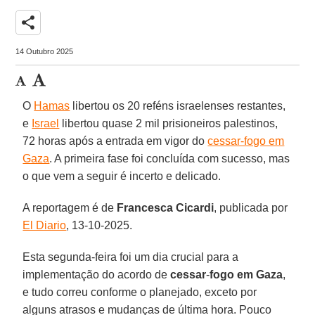
share
14 Outubro 2025
O
Hamas
libertou os 20 reféns israelenses restantes,
e
Israel
libertou quase 2 mil prisioneiros palestinos,
72 horas após a entrada em vigor do
cessar-fogo em
Gaza
. A primeira fase foi concluída com sucesso, mas
o que vem a seguir é incerto e delicado.
A reportagem é de
Francesca
Cicardi
, publicada por
El Diario
, 13-10-2025.
Esta segunda-feira foi um dia crucial para a
implementação do acordo de
cessar
-
fogo em
Gaza
,
e tudo correu conforme o planejado, exceto por
alguns atrasos e mudanças de última hora. Pouco