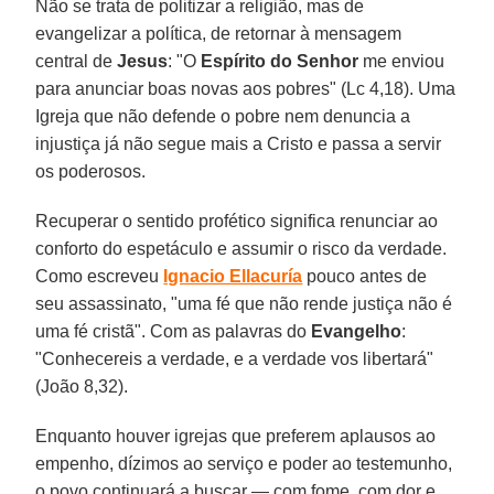
Não se trata de politizar a religião, mas de
evangelizar a política, de retornar à mensagem
central de
Jesus
: "O
Espírito do Senhor
me enviou
para anunciar boas novas aos pobres" (Lc 4,18). Uma
Igreja que não defende o pobre nem denuncia a
injustiça já não segue mais a Cristo e passa a servir
os poderosos.
Recuperar o sentido profético significa renunciar ao
conforto do espetáculo e assumir o risco da verdade.
Como escreveu
Ignacio Ellacuría
pouco antes de
seu assassinato, "uma fé que não rende justiça não é
uma fé cristã". Com as palavras do
Evangelho
:
"Conhecereis a verdade, e a verdade vos libertará"
(João 8,32).
Enquanto houver igrejas que preferem aplausos ao
empenho, dízimos ao serviço e poder ao testemunho,
o povo continuará a buscar — com fome, com dor e