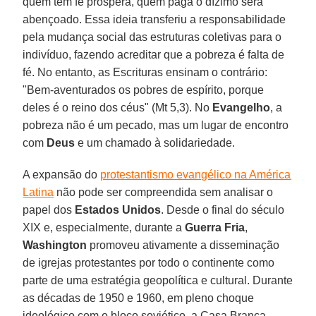
quem tem fé prospera, quem paga o dízimo será
abençoado. Essa ideia transferiu a responsabilidade
pela mudança social das estruturas coletivas para o
indivíduo, fazendo acreditar que a pobreza é falta de
fé. No entanto, as Escrituras ensinam o contrário:
"Bem-aventurados os pobres de espírito, porque
deles é o reino dos céus" (Mt 5,3). No
Evangelho
, a
pobreza não é um pecado, mas um lugar de encontro
com
Deus
e um chamado à solidariedade.
A expansão do
protestantismo evangélico na América
Latina
não pode ser compreendida sem analisar o
papel dos
Estados
Unidos
. Desde o final do século
XIX e, especialmente, durante a
Guerra
Fria
,
Washington
promoveu ativamente a disseminação
de igrejas protestantes por todo o continente como
parte de uma estratégia geopolítica e cultural. Durante
as décadas de 1950 e 1960, em pleno choque
ideológico com o bloco soviético, a Casa Branca