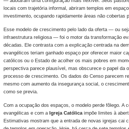
— adotaram uma configuração mais flexível. Seus pastore
locais com trajetória informal, abriram templos em espa
investimento, ocupando rapidamente áreas não cobertas 
Esse modelo de crescimento pelo lado da oferta — ou sej
infraestrutura religiosa — foi o motor da transformação e
décadas. Ele contrasta com a explicação centrada na de
evangélicos teriam ganhado espaço por oferecer maior c
católicos ou o Estado de acolher os mais pobres em mom
perspectiva parece plausível, mas obscurece o papel da oc
processo de crescimento. Os dados do Censo parecem ref
mesmo com aumento da insegurança social, o cresciment
como se previa.
Com a ocupação dos espaços, o modelo perde fôlego. A co
evangélicas e com a
Igreja Católica
impõe limites à aber
Estimativas mostram que a entrada de novas igrejas cai
de templos em operação. Hoje, há cerca de sete templos 