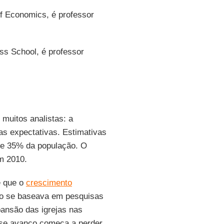
f Economics, é professor
s School, é professor
muitos analistas: a
as expectativas. Estimativas
 e 35% da população. O
em 2010.
e que o
crescimento
ão se baseava em pesquisas
ansão das igrejas nas
sse avanço começa a perder