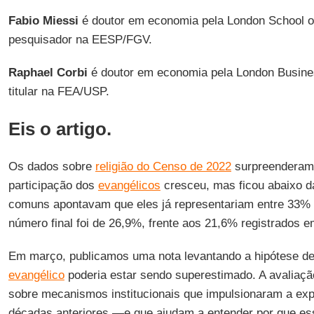
Fabio Miessi
é doutor em economia pela London School o
pesquisador na EESP/FGV.
Raphael Corbi
é doutor em economia pela London Busines
titular na FEA/USP.
Eis o artigo.
Os dados sobre
religião do Censo de 2022
surpreenderam 
participação dos
evangélicos
cresceu, mas ficou abaixo d
comuns apontavam que eles já representariam entre 33%
número final foi de 26,9%, frente aos 21,6% registrados 
Em março, publicamos uma nota levantando a hipótese d
evangélico
poderia estar sendo superestimado. A avaliaç
sobre mecanismos institucionais que impulsionaram a exp
décadas anteriores —e que ajudam a entender por que e