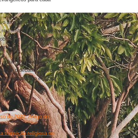
novo templo —em termos de
 redistribui membros entre
 sobre o grupo como um todo.
 maior.
 influência, mas impõe
ais e o debate público.
orça no passado e agora
nso de 2022. Artigo de
 transição religiosa no