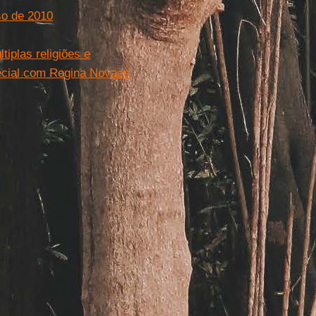
so de 2010
tiplas religiões e
pecial com Regina Novaes