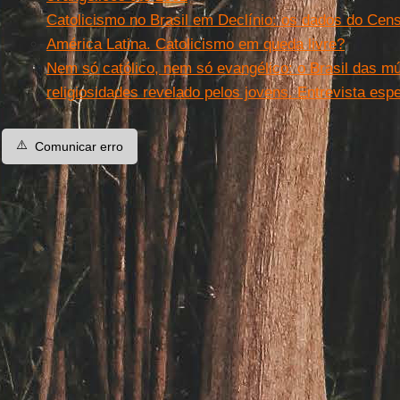
Catolicismo no Brasil em Declínio: os dados do Cen
América Latina. Catolicismo em queda livre?
Nem só católico, nem só evangélico: o Brasil das múl
religiosidades revelado pelos jovens. Entrevista es
⚠️
Comunicar erro