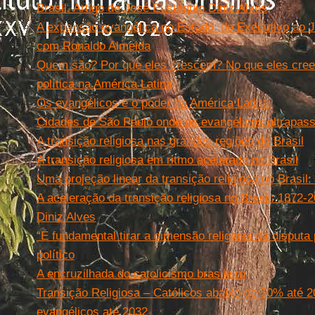
Brasil. Artigo de José Eustáquio Diniz Alves
A expansão evangélica no Estado: do Executivo ao Ju
com Ronaldo Almeida
Quem são? Por que eles crescem? No que eles cre
política na América Latina
Os evangélicos e o poder na América Latina
Cidades de São Paulo onde os evangélicos ultrapass
A transição religiosa nas grandes regiões do Brasil
A transição religiosa em ritmo acelerado no Brasil
Uma projeção linear da transição religiosa no Brasil
A aceleração da transição religiosa no Brasil: 1872-
Diniz Alves
“É fundamental tirar a dimensão religiosa da disputa p
político
A encruzilhada do catolicismo brasileiro
Transição Religiosa – Católicos abaixo de 50% até 2
evangélicos até 2032