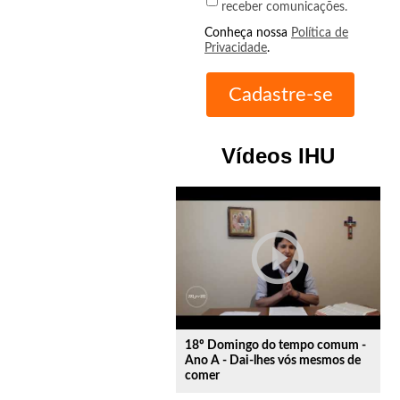
receber comunicações.
Conheça nossa
Política de
Privacidade
.
Vídeos IHU
play_circle_outline
18º Domingo do tempo comum -
Ano A - Dai-lhes vós mesmos de
comer