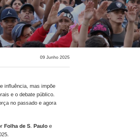
09 Junho 2025
e influência, mas impõe
ais e o debate público.
orça no passado e agora
or
Folha de S
.
Paulo
e
025.