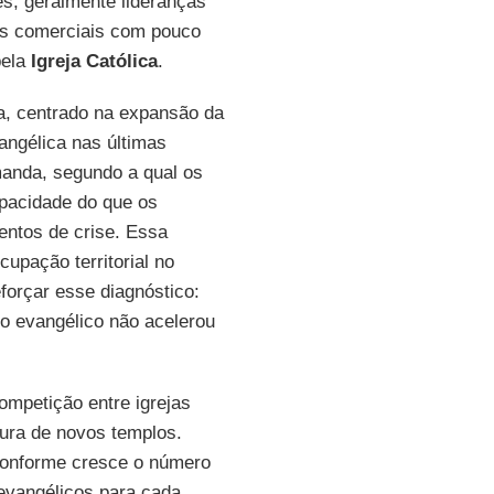
s, geralmente lideranças
ços comerciais com pouco
pela
Igreja Católica
.
a, centrado na expansão da
vangélica nas últimas
manda, segundo a qual os
apacidade do que os
entos de crise. Essa
upação territorial no
orçar esse diagnóstico:
o evangélico não acelerou
mpetição entre igrejas
tura de novos templos.
 conforme cresce o número
evangélicos para cada