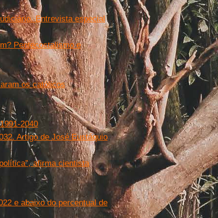
diciário. Entrevista especial
em? Pentecostalismo e
aram os católicos
: 1991-2040
2032. Artigo de José Eustáquio
olítica”, afirma cientista
022 e abaixo do percentual de