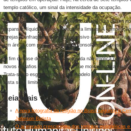
templo católico, um sinal da intensidade da ocupação.
Mais importante: o retorno esperado da abertura de um 
expansão líquida de fiéis— encontra limites. A competição
igrejas e enfraquece o efeito expansivo da infraestrutura
Em áreas com presença católica consolidada, a pressão é
O fim da fase de expansão acelerada não implica perda de
novos desafios a um movimento que molda disputas eleitor
Trata-se do esgotamento de um modelo que operou com f
testa seus limites.
Leia mais
A nova fotografia da religião no Brasil segundo o Ce
Jeferson Batista
O acelerado crescimento dos templos evangélicos e a