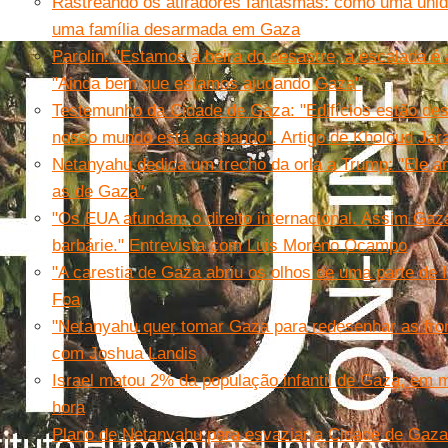
Rastreando os atiradores fantasmas: como uma uni
uma família desarmada em Gaza
Parolin: "Estamos à beira do desastre; a escalada é 
"Ainda bem que estamos ajudando Gaza"
Testemunho da Cidade de Gaza: "Edifícios estão de
nosso mundo está acabando". Artigo de Kholoud Jar
Netanyahu dedica um trecho da orla a Trump: "Ele 
as de Gaza"
"Os EUA afundam o direito internacional. Assim Gaza
barbárie." Entrevista com Luis Moreno Ocampo
"A carestia de Gaza abriu os olhos de uma parte de 
Foa
"Netanyahu quer tomar Gaza para redesenhar as front
com Joshua Landis
Israel matou 2% da população infantil de Gaza, em 
hora
Plano de Netanyahu para esvaziar a Cidade de Gaza