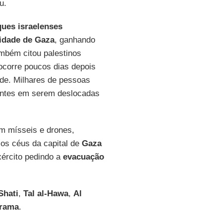
u.
ues israelenses
idade de Gaza
, ganhando
mbém citou palestinos
ocorre poucos dias depois
ade. Milhares de pessoas
tantes em serem deslocadas
m mísseis e drones,
 os céus da capital de
Gaza
xército pedindo a
evacuação
Shati
,
Tal al-Hawa
,
Al
arama
.