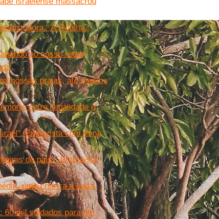
dade israelense massacrou
assustadora." A Flotilha?
sabando ao nosso redor,
ada
ama nossas praias, até mesmo
 morre entre ilegalidade e
Israel". Entrevista com Anna
eiras do país”. Entrevista
média, uma criança a cada
: 60 mil soldados para um