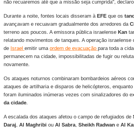
não recuaremos até que a missão seja cumprida", declaro
Durante a noite, fontes locais disseram à
EFE
que os
tanq
avançavam e recuavam gradualmente dos arredores da
C
terreno aos poucos. A emissora pública israelense
Kan
ta
relatando movimentos de tanques. A operação israelense 
de
Israel
emitir uma
ordem de evacuação
para toda a cid
permanecem na cidade, impossibilitadas de fugir ou relu
novamente.
Os ataques noturnos combinaram bombardeios aéreos co
ataques de artilharia e disparos de helicópteros, enquanto
foram iluminados inúmeras vezes com sinalizadores do e
da cidade
.
A escalada dos ataques afetou o campo de refugiados de
Daraj
,
Al Maghribi
ou
Al Sabra
,
Sheikh Radwan
e
Al K