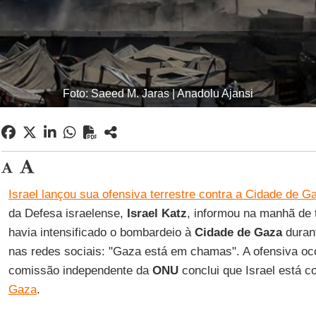
Foto: Saeed M. Jaras | Anadolu Ajansi
Israel lançou sua ofensiva terrestre contra a Cidade de G
da Defesa israelense,
Israel Katz
, informou na manhã de t
havia intensificado o bombardeio à
Cidade de Gaza
durant
nas redes sociais: "Gaza está em chamas". A ofensiva o
comissão independente da
ONU
conclui que Israel está 
Gaza
.