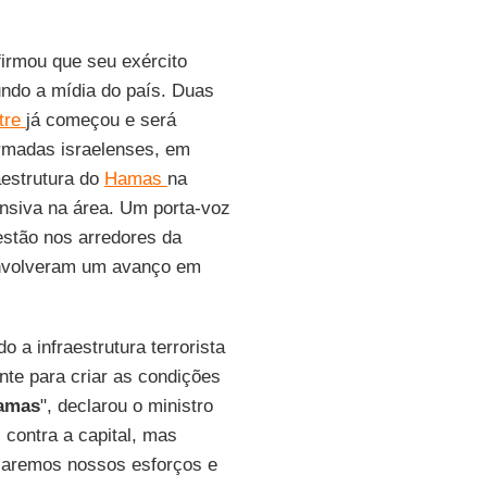
irmou que seu exército
undo a mídia do país. Duas
stre
já começou e será
Armadas israelenses, em
aestrutura do
Hamas
na
ensiva na área. Um porta-voz
 estão nos arredores da
envolveram um avanço em
o a infraestrutura terrorista
te para criar as condições
amas
", declarou o ministro
contra a capital, mas
saremos nossos esforços e