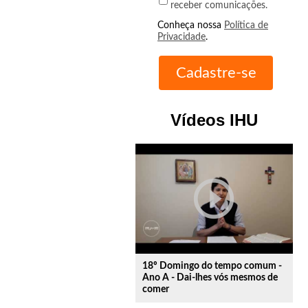
receber comunicações.
Conheça nossa
Política de
Privacidade
.
Vídeos IHU
play_circle_outline
18º Domingo do tempo comum -
Ano A - Dai-lhes vós mesmos de
comer