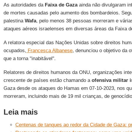
As autoridades da
Faixa de Gaza
ainda não divulgaram i
de mortes causadas pelo aumento dos bombardeios. Segun
palestina
Wafa
, pelo menos 38 pessoas morreram e várias
ataques aéreos israelenses em diversas áreas da Faixa 
A relatora especial das Nações Unidas sobre direitos huma
ocupados,
Francesca Albanese
, denunciou o objetivo da 
que a torna "inabitável".
Relatores de direitos humanos da ONU, organizações int
crescente de países estão chamando a
ofensiva militar 
Gaza desde os ataques do Hamas em 07-10-2023, nos qua
morreram, incluindo mais de 19 mil crianças, de genocídio
Leia mais
Centenas de tanques ao redor da Cidade de Gaza: pr