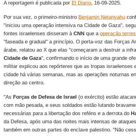
A reportagem é publicada por
El Diario
, 16-09-2025.
Por sua vez, o primeiro-ministro
Benjamin Netanyahu
conf
"iniciou uma operação intensiva na Cidade de Gaza", seg
fontes israelenses disseram à
CNN
que a
operação terre
"faseada e gradual" a princípio. O porta-voz das Forças 
árabe, relatou ao X que elas "começaram a destruir a infr
Cidade de Gaza
", confirmando o início de uma grande of
militar explicou aos repórteres que as tropas israelenses
cidade há várias semanas, mas as operações noturnas 
direção ao centro.
"As
Forças de Defesa de Israel
(o exército) estão atacand
com mão pesada, e seus soldados estão lutando bravamen
necessárias para a libertação dos reféns e a derrota do
H
da Defesa, após uma das noites mais intensas de ataques 
também em outras partes do enclave palestino. "Não ces