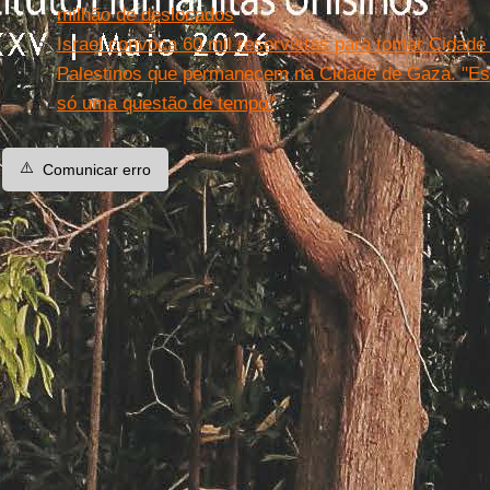
milhão de deslocados
Israel convoca 60 mil reservistas para tomar Cidad
Palestinos que permanecem na Cidade de Gaza: "Es
só uma questão de tempo"
⚠️
Comunicar erro