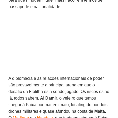
para que ninguém fique "mais fraco" em termos de
passaporte e nacionalidade.
A diplomacia e as relações internacionais de poder
são provavelmente a principal arena em que o
desafio da Flotilha está sendo jogado. Os riscos estão
lá, todos sabem.
Al Damir
, o veleiro que tentou
chegar à Faixa por mar em maio, foi atingido por dois
drones militares e quase afundou na costa de
Malta
.
O
Madleen
e o
Handala
, que tentaram chegar à Faixa