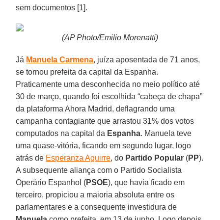
sem documentos [1].
(AP Photo/Emilio Morenatti)
Já
Manuela Carmena
, juíza aposentada de 71 anos,
se tornou prefeita da capital da Espanha.
Praticamente uma desconhecida no meio político até
30 de março, quando foi escolhida “cabeça de chapa”
da plataforma Ahora Madrid, deflagrando uma
campanha contagiante que arrastou 31% dos votos
computados na capital da
Espanha
. Manuela teve
uma quase-vitória, ficando em segundo lugar, logo
atrás de
Esperanza Aguirre
, do
Partido Popular
(
PP
).
A subsequente aliança com o Partido Socialista
Operário Espanhol (
PSOE
), que havia ficado em
terceiro, propiciou a maioria absoluta entre os
parlamentares e a consequente investidura de
Manuela
como prefeita, em 13 de junho. Logo depois