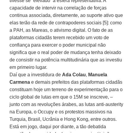
tivesse se “elevado” à esfera representativa. A
capacidade de intervir na correlação de forças
continua associada, diretamente, ao suporte ativo que
elas terão da rede de contrapoderes sociais [5]: como
a PAH, as Mareas, o ativismo digital. O fato de as
plataformas cidadãs terem recebido um voto de
confiança para exercer o poder municipal não
significa que o real poder de mudança tenha deixado
de consistir na potência multitudinária que as investiu
em primeiro lugar.
Daí que a investidura de
Ada Colau
,
Manuela
Carmena
e demais prefeitos das plataformas cidadãs
constituam hoje um terreno de experimentação para o
ciclo global de lutas em que o 15M se inscreve, –
junto com as revoluções árabes, as lutas anti-austerity
na Europa, o Occupy e os protestos massivos na
Turquia, Brasil, Ucrânia e Hong Kong, entre outros.
Está em jogo, daqui por diante, a tão debatida