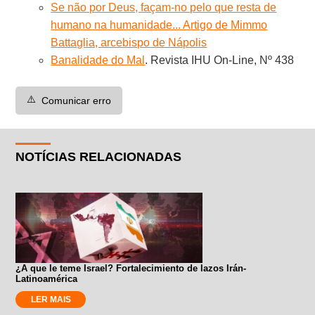
Se não por Deus, façam-no pelo que resta de
humano na humanidade... Artigo de Mimmo
Battaglia, arcebispo de Nápolis
Banalidade do Mal
. Revista IHU On-Line, Nº 438
⚠️
Comunicar erro
NOTÍCIAS RELACIONADAS
¿A que le teme Israel? Fortalecimiento de lazos Irán-
Latinoamérica
LER MAIS