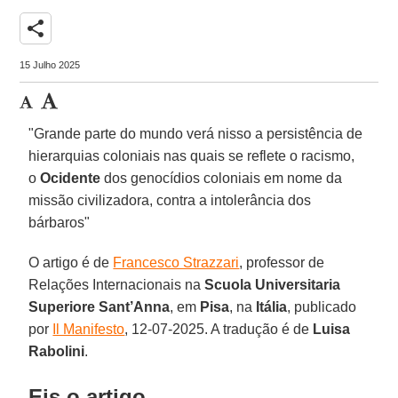
share
15 Julho 2025
"Grande parte do mundo verá nisso a persistência de
hierarquias coloniais nas quais se reflete o racismo,
o
Ocidente
dos genocídios coloniais em nome da
missão civilizadora, contra a intolerância dos
bárbaros"
O artigo é de
Francesco Strazzari
, professor de
Relações Internacionais na
Scuola Universitaria
Superiore Sant’Anna
, em
Pisa
, na
Itália
,
publicado
por
Il Manifesto
, 12-07-2025. A tradução é de
Luisa
Rabolini
.
Eis o artigo.