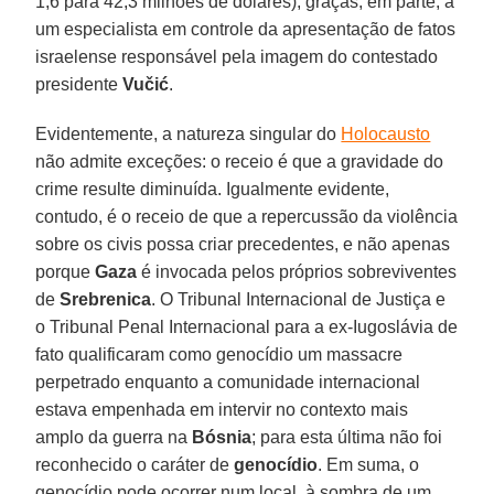
1,6 para 42,3 milhões de dólares), graças, em parte, a
um especialista em controle da apresentação de fatos
israelense responsável pela imagem do contestado
presidente
Vučić
.
Evidentemente, a natureza singular do
Holocausto
não admite exceções: o receio é que a gravidade do
crime resulte diminuída. Igualmente evidente,
contudo, é o receio de que a repercussão da violência
sobre os civis possa criar precedentes, e não apenas
porque
Gaza
é invocada pelos próprios sobreviventes
de
Srebrenica
. O Tribunal Internacional de Justiça e
o Tribunal Penal Internacional para a ex-Iugoslávia de
fato qualificaram como genocídio um massacre
perpetrado enquanto a comunidade internacional
estava empenhada em intervir no contexto mais
amplo da guerra na
Bósnia
; para esta última não foi
reconhecido o caráter de
genocídio
. Em suma, o
genocídio pode ocorrer num local, à sombra de um