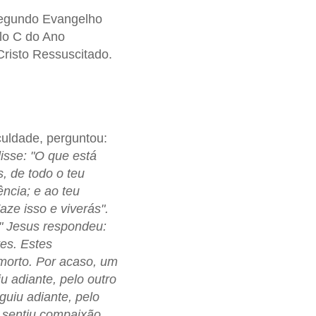
 segundo Evangelho
clo C do Ano
Cristo Ressuscitado.
culdade, perguntou:
isse: "O que está
, de todo o teu
ência; e ao teu
ze isso e viverás".
?" Jesus respondeu:
es. Estes
morto. Por acaso, um
 adiante, pelo outro
uiu adiante, pelo
e sentiu compaixão.