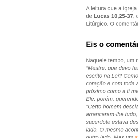
A leitura que a Igre
de
Lucas 10,25-37
,
Litúrgico. O comentá
Eis o comentár
Naquele tempo, um me
"Mestre, que devo fa
escrito na Lei? Como
coração e com toda a 
próximo como a ti me
Ele, porém, querendo
"Certo homem descia 
arrancaram-lhe tudo
sacerdote estava de
lado. O mesmo aconte
outro lado. Mas um
s