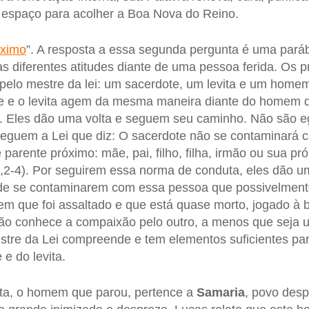
 espaço para acolher a Boa Nova do Reino.
óximo
”. A resposta a essa segunda pergunta é uma paráb
s diferentes atitudes diante de uma pessoa ferida. Os p
pelo mestre da lei: um sacerdote, um levita e um home
e e o levita agem da mesma maneira diante do homem q
. Eles dão uma volta e seguem seu caminho. Não são eg
seguem a Lei que diz: O sacerdote não se contaminará 
 parente próximo: mãe, pai, filho, filha, irmão ou sua próp
1,2-4). Por seguirem essa norma de conduta, eles dão 
o de se contaminarem com essa pessoa que possivelment
 que foi assaltado e que está quase morto, jogado à be
ão conhece a compaixão pelo outro, a menos que seja 
stre da Lei compreende e tem elementos suficientes para
 e do levita.
sta, o homem que parou, pertence a
Samaria
, povo desp