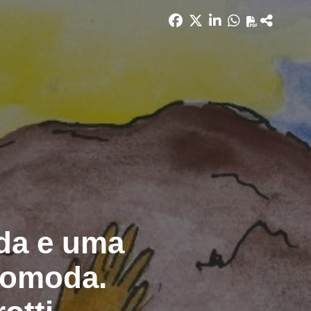
da e uma
comoda.