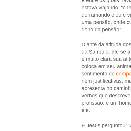
e entre os quais hav
estava viajando, “che
derramando óleo e vi
uma pensão, onde cu
dono da pensão”.
Diante da atitude do
da Samaria:
ele se 
e muito clara sua ati
coloca em seu animal
sentimento de
compa
nem justificativas, m
apresenta no caminh
verbos que descreve
profissão, é um hom
ele.
E Jesus perguntou: "