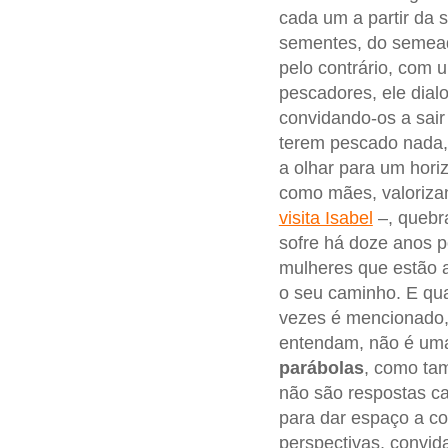
cada um a partir da 
sementes, do semead
pelo contrário, com
pescadores, ele dialo
convidando-os a sair
terem pescado nada, c
a olhar para um hori
como mães, valoriz
visita Isabel
–, quebr
sofre há doze anos p
mulheres que estão 
o seu caminho. E qu
vezes é mencionado, 
entendam, não é uma
parábolas
, como ta
não são respostas ca
para dar espaço a c
perspectivas, convida