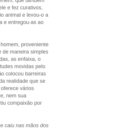
 homem, que também
le e fez curativos,
o animal e levou-o a
a e entregou-as ao
ro homem, proveniente
e de maneira simples
das, as enfaixa, o
itudes movidas pelo
ão colocou barreiras
 da realidade que se
oferece vários
me, nem sua
tiu compaixão por
ue caiu nas mãos dos