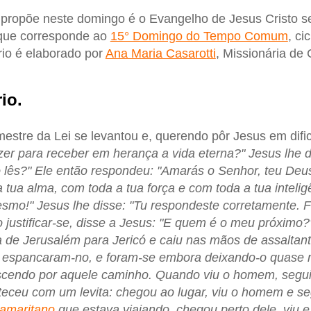
ja propõe neste domingo é o Evangelho de Jesus Cristo
 que corresponde ao
15° Domingo do Tempo Comum
, ci
rio é elaborado por
Ana Maria Casarotti
, Missionária de 
io.
stre da Lei se levantou e, querendo pôr Jesus em difi
zer para receber em herança a vida eterna?" Jesus lhe d
 lês?" Ele então respondeu: "Amarás o Senhor, teu Deus
tua alma, com toda a tua força e com toda a tua intelig
smo!" Jesus lhe disse: "Tu respondeste corretamente. Fa
 justificar-se, disse a Jesus: "E quem é o meu próximo
de Jerusalém para Jericó e caiu nas mãos de assaltant
, espancaram-no, e foram-se embora deixando-o quase 
scendo por aquele caminho. Quando viu o homem, seguiu
ceu com um levita: chegou ao lugar, viu o homem e seg
amaritano
que estava viajando, chegou perto dele, viu 