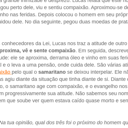
ia grande inimizade e desprezo. Lucas relata que este
gou perto dele, viu e sentiu compaixão. Aproximou-se de
nho nas feridas. Depois colocou o homem em seu própri
idou dele. No dia seguinte, pegou duas moedas de prat
s conhecedores da Lei, Lucas nos traz a atitude de out
aproxima, vê e sente compaixão
. Em seguida, descrev
tude: ele se aproxima, derrama óleo e vinho em suas feri
 e o leva a uma pensão, onde cuida dele. São várias at
ixão
pelo qual o
samaritano
se deixou interpelar. Ele n
as agiu diante da situação que tinha diante de si. Diante
o, o samaritano age com compaixão, e o evangelho nos 
m progressivamente sua atitude. Não sabemos seu no
em que soube ver quem estava caído quase morto e sen
Na tua opinião, qual dos três foi o próximo do homem q