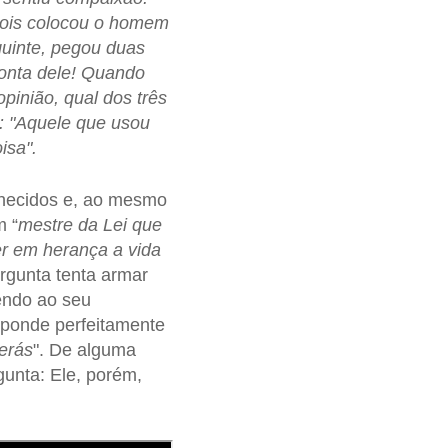
epois colocou o homem
guinte, pegou duas
onta dele! Quando
opinião, qual dos três
: "Aquele que usou
isa".
nhecidos e, ao mesmo
m “
mestre da Lei que
er em herança a vida
rgunta tenta armar
endo ao seu
sponde perfeitamente
erás
". De alguma
gunta: Ele, porém,