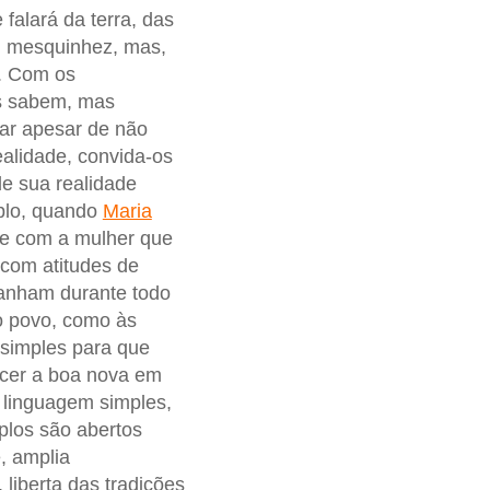
falará da terra, das
m mesquinhez, mas,
.. Com os
les sabem, mas
car apesar de não
ealidade, convida-os
 de sua realidade
plo, quando
Maria
e com a mulher que
com atitudes de
anham durante todo
o povo, como às
 simples para que
ecer a boa nova em
linguagem simples,
plos são abertos
, amplia
 liberta das tradições