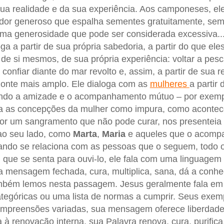
sua realidade e da sua experiência. Aos camponeses, ele 
or generoso que espalha sementes gratuitamente, se
 uma generosidade que pode ser considerada excessiva.
ga a partir de sua própria sabedoria, a partir do que e
 de si mesmos, de sua própria experiência: voltar a pes
onfiar diante do mar revolto e, assim, a partir de sua r
zonte mais amplo. Ele dialoga com as
mulheres
a partir
ando a amizade e o acompanhamento mútuo – por exem
a as concepções da mulher como impura, como acontec
or um sangramento que não pode curar, nos presenteia 
ao seu lado, como
Marta
,
Maria
e aqueles que o acomp
ando se relaciona com as pessoas que o seguem, todo 
que se senta para ouvi-lo, ele fala com uma linguagem
 mensagem fechada, cura, multiplica, sana, dá a conh
mbém lemos nesta passagem. Jesus geralmente fala em 
tegóricas ou uma lista de normas a cumprir. Seus exem
ompreensões variadas, sua mensagem oferece liberdade
 à renovação interna, sua Palavra renova, cura, purifica,