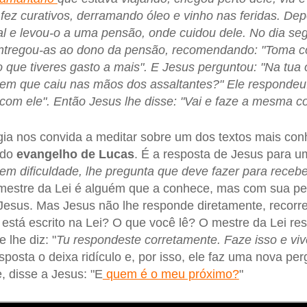
fez curativos, derramando óleo e vinho nas feridas. D
l e levou-o a uma pensão, onde cuidou dele. No dia se
ntregou-as ao dono da pensão, recomendando: "Toma c
o que tiveres gasto a mais". E Jesus perguntou: "Na tua 
mem que caiu nas mãos dos assaltantes?" Ele respondeu
 com ele". Então Jesus lhe disse: "Vai e faze a mesma co
rgia nos convida a meditar sobre um dos textos mais co
 do
evangelho de Lucas
. É a resposta de Jesus para u
em dificuldade, lhe pregunta que deve fazer para receb
u mestre da Lei é alguém que a conhece, mas com sua pe
Jesus. Mas Jesus não lhe responde diretamente, recorr
está escrito na Lei? O que você lê? O mestre da Lei re
 lhe diz: "
Tu respondeste corretamente. Faze isso e viv
sposta o deixa ridículo e, por isso, ele faz uma nova per
e, disse a Jesus: "E
quem é o meu próximo?
"