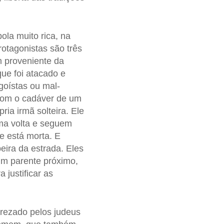
ola muito rica, na
rotagonistas são três
m proveniente da
ue foi atacado e
oístas ou mal-
com o cadáver de um
ria irmã solteira. Ele
uma volta e seguem
e está morta. E
ira da estrada. Eles
um parente próximo,
 justificar as
rezado pelos judeus