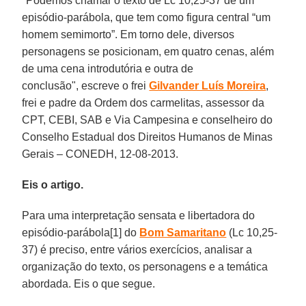
"Podemos chamar o texto de Lc 10,25-37 de um
episódio-parábola, que tem como figura central “um
homem semimorto”. Em torno dele, diversos
personagens se posicionam, em quatro cenas, além
de uma cena introdutória e outra de
conclusão", escreve o frei
Gilvander Luís Moreira
,
frei e padre da Ordem dos carmelitas, assessor da
CPT, CEBI, SAB e Via Campesina e conselheiro do
Conselho Estadual dos Direitos Humanos de Minas
Gerais – CONEDH, 12-08-2013.
Eis o artigo.
Para uma interpretação sensata e libertadora do
episódio-parábola[1] do
Bom Samaritano
(Lc 10,25-
37) é preciso, entre vários exercícios, analisar a
organização do texto, os personagens e a temática
abordada. Eis o que segue.