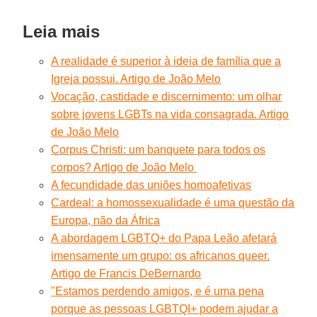
Leia mais
A realidade é superior à ideia de família que a
Igreja possui. Artigo de João Melo
Vocação, castidade e discernimento: um olhar
sobre jovens LGBTs na vida consagrada. Artigo
de João Melo
Corpus Christi: um banquete para todos os
corpos? Artigo de João Melo
A fecundidade das uniões homoafetivas
Cardeal: a homossexualidade é uma questão da
Europa, não da África
A abordagem LGBTQ+ do Papa Leão afetará
imensamente um grupo: os africanos queer.
Artigo de Francis DeBernardo
"Estamos perdendo amigos, e é uma pena
porque as pessoas LGBTQI+ podem ajudar a