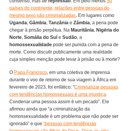
consenso, mas de
repressão
. Em pelo menos
30
países do continente, relações entre pessoas do
mesmo sexo são criminalizadas
. Em lugares como
Uganda
,
Gâmbia
,
Tanzânia
e
Zâmbia
, a pena pode
chegar à prisão perpétua. Na
Mauritânia
,
Nigéria do
Norte
,
Somália do Sul
e
Sudão
, a
homossexualidade
pode ser punida com a pena de
morte. Como discutir publicamente uma realidade
cuja simples menção pode levar à prisão ou à morte?
O
Papa Francisco
, em uma coletiva de imprensa
durante o voo de retorno de sua viagem à África em
fevereiro de 2023, foi enfático: “
Criminalizar pessoas
com tendências homossexuais é uma injustiça
.
Condenar uma pessoa assim é um pecado”. Ele
afirmou ainda que “a criminalização da
homossexualidade é um problema que não pode ser
ignorado” e que
“pessoas com tendências
homossexuais são filhos de Deus. Deus as ama.