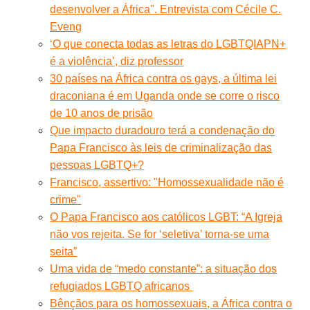
desenvolver a África". Entrevista com Cécile C.
Eveng
‘O que conecta todas as letras do LGBTQIAPN+
é a violência’, diz professor
30 países na África contra os gays, a última lei
draconiana é em Uganda onde se corre o risco
de 10 anos de prisão
Que impacto duradouro terá a condenação do
Papa Francisco às leis de criminalização das
pessoas LGBTQ+?
Francisco, assertivo: "Homossexualidade não é
crime"
O Papa Francisco aos católicos LGBT: “A Igreja
não vos rejeita. Se for ‘seletiva’ torna-se uma
seita”
Uma vida de “medo constante”: a situação dos
refugiados LGBTQ africanos
Bênçãos para os homossexuais, a África contra o