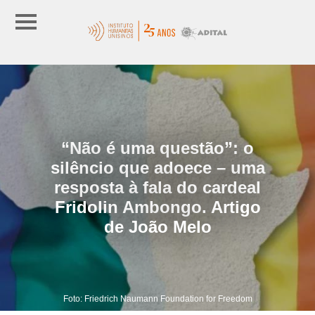
“Não é uma questão”: o
silêncio que adoece – uma
resposta à fala do cardeal
Fridolin Ambongo. Artigo
de João Melo
Foto: Friedrich Naumann Foundation for Freedom