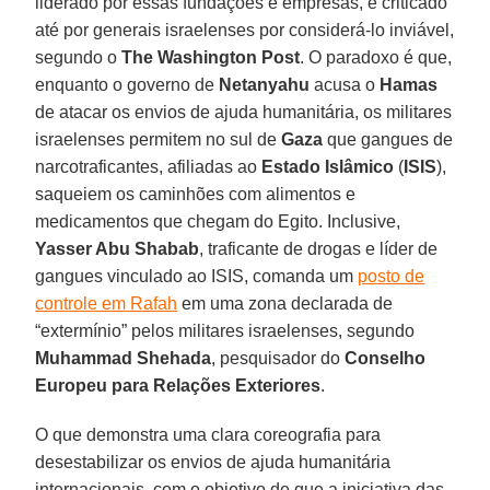
liderado por essas fundações e empresas, é criticado
até por generais israelenses por considerá-lo inviável,
segundo o
The Washington Post
. O paradoxo é que,
enquanto o governo de
Netanyahu
acusa o
Hamas
de atacar os envios de ajuda humanitária, os militares
israelenses permitem no sul de
Gaza
que gangues de
narcotraficantes, afiliadas ao
Estado Islâmico
(
ISIS
),
saqueiem os caminhões com alimentos e
medicamentos que chegam do Egito. Inclusive,
Yasser Abu Shabab
, traficante de drogas e líder de
gangues vinculado ao ISIS, comanda um
posto de
controle em Rafah
em uma zona declarada de
“extermínio” pelos militares israelenses, segundo
Muhammad Shehada
, pesquisador do
Conselho
Europeu para Relações Exteriores
.
O que demonstra uma clara coreografia para
desestabilizar os envios de ajuda humanitária
internacionais, com o objetivo de que a iniciativa das