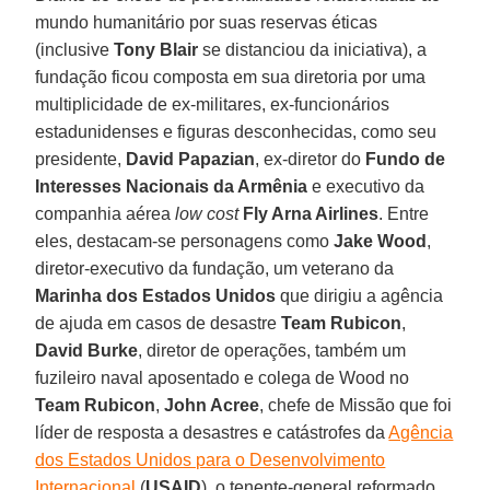
mundo humanitário por suas reservas éticas
(inclusive
Tony Blair
se distanciou da iniciativa), a
fundação ficou composta em sua diretoria por uma
multiplicidade de ex-militares, ex-funcionários
estadunidenses e figuras desconhecidas, como seu
presidente,
David Papazian
, ex-diretor do
Fundo de
Interesses Nacionais da Armênia
e executivo da
companhia aérea
low cost
Fly Arna Airlines
. Entre
eles, destacam-se personagens como
Jake Wood
,
diretor-executivo da fundação, um veterano da
Marinha dos Estados Unidos
que dirigiu a agência
de ajuda em casos de desastre
Team Rubicon
,
David Burke
, diretor de operações, também um
fuzileiro naval aposentado e colega de Wood no
Team Rubicon
,
John Acree
, chefe de Missão que foi
líder de resposta a desastres e catástrofes da
Agência
dos Estados Unidos para o Desenvolvimento
Internacional
(
USAID
), o tenente-general reformado