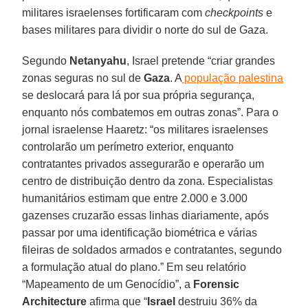
militares israelenses fortificaram com
checkpoints
e
bases militares para dividir o norte do sul de Gaza.
Segundo
Netanyahu
, Israel pretende “criar grandes
zonas seguras no sul de
Gaza
. A
população palestina
se deslocará para lá por sua própria segurança,
enquanto nós combatemos em outras zonas”. Para o
jornal israelense Haaretz: “os militares israelenses
controlarão um perímetro exterior, enquanto
contratantes privados assegurarão e operarão um
centro de distribuição dentro da zona. Especialistas
humanitários estimam que entre 2.000 e 3.000
gazenses cruzarão essas linhas diariamente, após
passar por uma identificação biométrica e várias
fileiras de soldados armados e contratantes, segundo
a formulação atual do plano.” Em seu relatório
“Mapeamento de um Genocídio”, a
Forensic
Architecture
afirma que “
Israel
destruiu 36% da