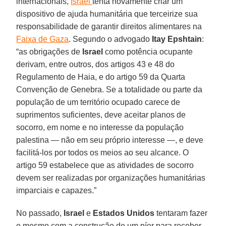
internacionais,
Israel
tenta novamente criar um
dispositivo de ajuda humanitária que terceirize sua
responsabilidade de garantir direitos alimentares na
Faixa de Gaza
. Segundo o advogado
Itay Epshtain
:
“as obrigações de
Israel
como potência ocupante
derivam, entre outros, dos artigos 43 e 48 do
Regulamento de Haia, e do artigo 59 da Quarta
Convenção de Genebra. Se a totalidade ou parte da
população de um território ocupado carece de
suprimentos suficientes, deve aceitar planos de
socorro, em nome e no interesse da população
palestina — não em seu próprio interesse —, e deve
facilitá-los por todos os meios ao seu alcance. O
artigo 59 estabelece que as atividades de socorro
devem ser realizadas por organizações humanitárias
imparciais e capazes.”
No passado,
Israel
e
Estados Unidos
tentaram fazer
o mesmo com a construção de um píer para receber