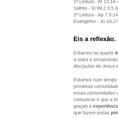
1ª Leitura - At 13,14
Salmo - Sl 99,2.3.5 (
2ª Leitura - Ap 7,9.1
Evangelho - Jo 10,2
Eis a reflexão.
Estamos no quarto
d
a outra e encaixando
discípulos de Jesus 
Estamos num tempo p
primeiras comunidade
essas comunidades e
comunicar é que a mis
graças a
experiênci
que fazem essas
pri