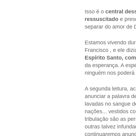
Isso é o
central des
ressuscitado
e pres
separar do amor de D
Estamos vivendo dur
Francisco , e ele diz
Espírito Santo, co
da esperança. A esp
ninguém nos poderá 
A segunda leitura, a
anunciar a palavra d
lavadas no sangue do
nações... vestidos co
tribulação são as pe
outras talvez infund
continuaremos anunci