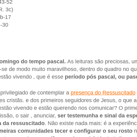
.43-52
R. 3c)
4b-17
7-30
omingo do tempo pascal.
As leituras são preciosas,
-se de modo muito maravilhoso, dentro do quadro no qua
estão vivendo , que é esse
período pós pascal, ou pasc
rivilegiado de contemplar a
presença do Ressuscitado
s cristãs. e dos primeiros seguidores de Jesus, o que 
stão vivendo e estão querendo nos comunicar? O prim
são, o sair , anunciar,
ser testemunha e sinal da esp
a da ressuscitado
. Não existe nada mais: é a experiênc
meiras comunidades tecer e configurar o seu rosto
n