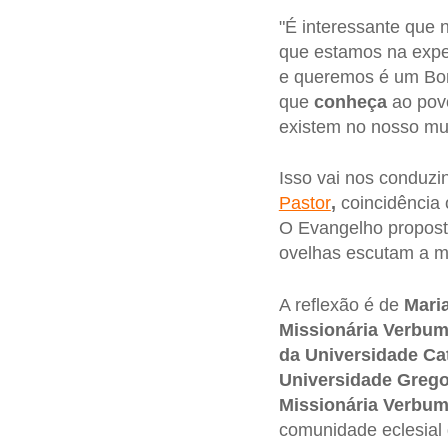
"É interessante que 
que estamos na expe
e queremos é um Bom
que
conheça
ao pov
existem no nosso mu
Isso vai nos conduzi
Pastor
,
coincidência
O Evangelho proposto
ovelhas escutam a mi
A reflexão é de
Mari
Missionária Verbum
da Universidade Ca
Universidade Grego
Missionária Verbu
comunidade eclesial 