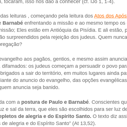
, tocaram, isso nos dão a conhecer (cf. IJo 1, 1-4).
as leituras , começando pela leitura dos
Atos dos Após
e
Barnabé
enfrentando a missão e ao mesmo tempo os c
issão; Eles estão em Antióquia da Pisídia. E ali estão,
o surpreendidos pela rejeição dos judeus. Quem nunca 
pregação?
evangelho aos pagãos, gentios, e mesmo assim anunci
do, difamados: os judeus começam a persuadir o povo par
brigados a sair do território, em muitos lugares ainda 
iante do anuncio do evangelho, das opções evangélicas
quem anuncia seja banido.
ada com a
postura de Paulo e Barnabé
. Conscientes qu
uz e sal da terra, que eles são escolhidos para ser luz
epletos de alegria e do Espirito Santo.
O texto diz assi
de alegria e do Espírito Santo” (At 13,52).