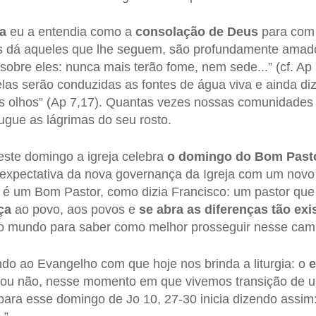
ra
eu a entendia como a
consolação de Deus
para com 
 dá aqueles que lhe seguem, são profundamente amados
obre eles: nunca mais terão fome, nem sede...” (cf. Ap 7
elas serão conduzidas as fontes de água viva e ainda di
us olhos” (Ap 7,17). Quantas vezes nossas comunidades
gue as lágrimas do seu rosto.
este domingo a igreja celebra
o domingo do Bom Past
expectativa da nova governança da Igreja com um nov
é um Bom Pastor, como dizia Francisco: um pastor qu
ça
ao povo, aos povos e
se abra as diferenças tão exis
o mundo para saber como melhor prosseguir nesse camin
ndo ao Evangelho com que hoje nos brinda a liturgia: o
e
 ou não, nesse momento em que vivemos transição de u
ara esse domingo de Jo 10, 27-30 inicia dizendo assim: