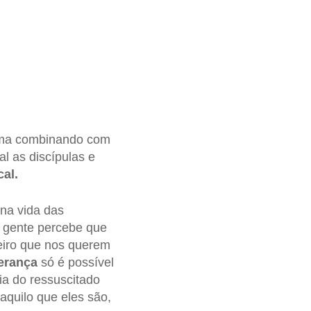
 uma combinando com
l as discípulas e
al.
na vida das
a gente percebe que
eiro que nos querem
erança
só é possível
ia do ressuscitado
aquilo que eles são,