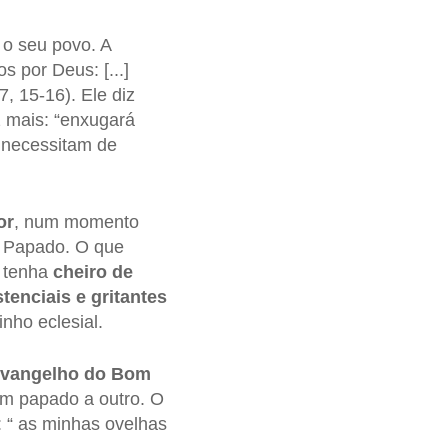
o seu povo. A
 por Deus: [...]
, 15-16). Ele diz
z mais: “enxugará
 necessitam de
or
, num momento
o Papado. O que
e tenha
cheiro de
tenciais e gritantes
ho eclesial.
vangelho do Bom
m papado a outro. O
 “ as minhas ovelhas