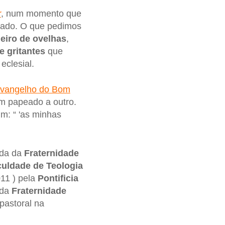
r
, num momento que
pado. O que pedimos
eiro de ovelhas
,
e gritantes
que
clesial.
vangelho do Bom
m papeado a outro.
m: “ 'as minhas
ada da
Fraternidade
uldade de Teologia
11 ) pela
Pontificia
 da
Fraternidade
 pastoral na