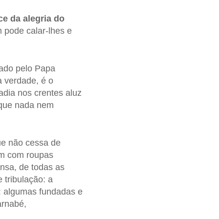
e da alegria do
 pode calar-lhes e
mado pelo Papa
a verdade, é o
radia nos crentes aluz
 que nada nem
ue não cessa de
vem com roupas
nsa, de todas as
 tribulação: a
e: algumas fundadas e
arnabé,