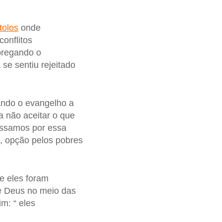
tolos
onde
onflitos
 pregando o
se sentiu rejeitado
ando o evangelho a
a não aceitar o que
passamos por essa
, opção pelos pobres
e eles foram
 de Deus no meio das
m: “ eles