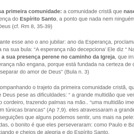
sa primeira comunidade:
a comunidade cristã que
nasc
ença do
Espírito Santo
, a ponto que nada nem ninguém
eus (cf. Rm 8, 35-39)
ante esse ano o ano jubilar: ano da Esperança, procla
ia na sua bula: “A esperança não decepciona’ Ele diz “ N
m a sua presença perene no caminho da Igreja
, que ir
erança não engana, porque está fundada na certeza de
separar do amor de Deus” (Bula n. 3)
companhando o trajeto da primeira comunidade cristã, q
e Deus pese as dificuldades: “ a grande multidão que 
 cordeiro, trazendo palmas na mão.. “uma multidão ime
m túnicas brancas” (Ap 7,9). eles atravessaram a grande
rseguições que alguns podemos sentir, uns mais na pel
adas, o bonito é que eles perseveraram: como Paulo e B
ando e cheios de alegria e do Espírito Santo.