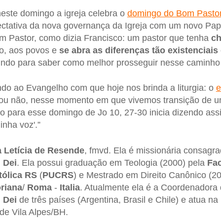
neste domingo a igreja celebra o
domingo do Bom Pasto
ctativa da nova governança da Igreja com um novo Pa
 Pastor, como dizia Francisco: um pastor que tenha
ch
o, aos povos e
se abra as diferenças tão existenciais 
ndo para saber como melhor prosseguir nesse caminho e
ndo ao Evangelho com que hoje nos brinda a liturgia: o
e
 ou não, nesse momento em que vivemos transição de u
 para esse domingo de Jo 10, 27-30 inicia dizendo assi
nha voz'.”
a Letícia de Resende
, fmvd. Ela é missionária consagr
 Dei
. Ela possui graduação em Teologia (2000) pela
Fac
tólica RS
(
PUCRS
) e Mestrado em Direito Canônico (20
riana
/
Roma
-
Italia
. Atualmente ela é a Coordenadora
m Dei
de três países (Argentina, Brasil e Chile) e atua na
de Vila Alpes/BH.