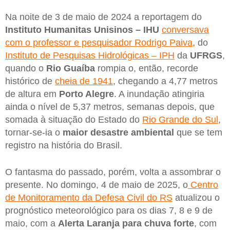
Na noite de 3 de maio de 2024 a reportagem do
Instituto Humanitas Unisinos – IHU
conversava
com o professor e pesquisador Rodrigo Paiva
, do
Instituto de Pesquisas Hidrológicas – IPH
da
UFRGS
,
quando o
Rio Guaíba
rompia o, então, recorde
histórico de
cheia de 1941
, chegando a 4,77 metros
de altura em
Porto Alegre
. A inundação atingiria
ainda o nível de 5,37 metros, semanas depois, que
somada à situação do Estado do
Rio Grande do Sul
,
tornar-se-ia o
maior desastre ambiental
que se tem
registro na história do Brasil.
O fantasma do passado, porém, volta a assombrar o
presente. No domingo, 4 de maio de 2025, o
Centro
de Monitoramento da Defesa Civil do RS
atualizou o
prognóstico meteorológico para os dias 7, 8 e 9 de
maio, com a
Alerta Laranja para chuva forte
, com