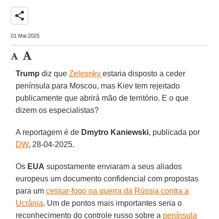
share
01 Mai 2025
Trump
diz que
Zelesnky
estaria disposto a ceder
península para Moscou, mas Kiev tem rejeitado
publicamente que abrirá mão de território. E o que
dizem os especialistas?
A reportagem é de
Dmytro Kaniewski
, publicada por
DW
, 28-04-2025.
Os
EUA
supostamente enviaram a seus aliados
europeus um documento confidencial com propostas
para um
cessar-fogo na guerra da Rússia contra a
Ucrânia
. Um de pontos mais importantes seria o
reconhecimento do controle russo sobre a
península