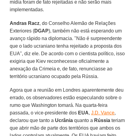
mídia foram de fato rejeitadas e não serão mais
implementadas.
Andras Racz
, do Conselho Alemão de Relações
Exteriores (
DGAP
), também não está esperando um
avanço rápido na diplomacia. "Não é surpreendente
que o lado ucraniano tenha rejeitado a proposta dos
EUA", diz ele. De acordo com o cientista político, isso
exigiria que Kiev reconhecesse oficialmente a
anexação da Crimeia e, de fato, renunciasse ao
território ucraniano ocupado pela Rússia.
Agora que a reunião em Londres aparentemente deu
errado, os observadores estão especulando sobre o
rumo que Washington tomará. Na quarta-feira
passada, o vice-presidente dos
EUA
,
J.D. Vance
,
declarou que tanto a
Ucrânia
quanto a
Rússia
teriam
que abrir mão de parte dos territórios que ambos os
lados controlam atualmente. Os EUA haviam feito