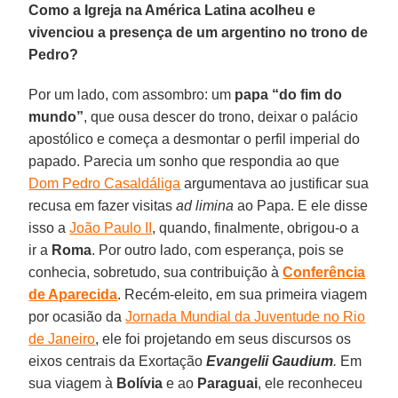
Como a Igreja na América Latina acolheu e
vivenciou a presença de um argentino no trono de
Pedro?
Por um lado, com assombro: um
papa “do fim do
mundo”
, que ousa descer do trono, deixar o palácio
apostólico e começa a desmontar o perfil imperial do
papado. Parecia um sonho que respondia ao que
Dom Pedro Casaldáliga
argumentava ao justificar sua
recusa em fazer visitas
ad limina
ao Papa. E ele disse
isso a
João Paulo II
, quando, finalmente, obrigou-o a
ir a
Roma
. Por outro lado, com esperança, pois se
conhecia, sobretudo, sua contribuição à
Conferência
de Aparecida
. Recém-eleito, em sua primeira viagem
por ocasião da
Jornada Mundial da Juventude no Rio
de Janeiro
, ele foi projetando em seus discursos os
eixos centrais da Exortação
Evangelii Gaudium
.
Em
sua viagem à
Bolívia
e ao
Paraguai
, ele reconheceu