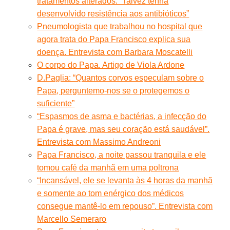
tratamentos alterados. “Talvez tenha
desenvolvido resistência aos antibióticos”
Pneumologista que trabalhou no hospital que
agora trata do Papa Francisco explica sua
doença. Entrevista com Barbara Moscatelli
O corpo do Papa. Artigo de Viola Ardone
D.Paglia: “Quantos corvos especulam sobre o
Papa, perguntemo-nos se o protegemos o
suficiente”
“Espasmos de asma e bactérias, a infecção do
Papa é grave, mas seu coração está saudável”.
Entrevista com Massimo Andreoni
Papa Francisco, a noite passou tranquila e ele
tomou café da manhã em uma poltrona
“Incansável, ele se levanta às 4 horas da manhã
e somente ao tom enérgico dos médicos
consegue mantê-lo em repouso”. Entrevista com
Marcello Semeraro