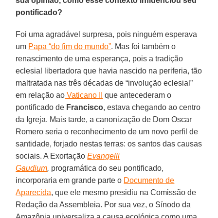
sua opinião, como esse contexto influenciou seu
pontificado?
Foi uma agradável surpresa, pois ninguém esperava
um
Papa “do fim do mundo”
. Mas foi também o
renascimento de uma esperança, pois a tradição
eclesial libertadora que havia nascido na periferia, tão
maltratada nas três décadas de “involução eclesial”
em relação ao
Vaticano II
que antecederam o
pontificado de
Francisco
, estava chegando ao centro
da Igreja. Mais tarde, a canonização de Dom Oscar
Romero seria o reconhecimento de um novo perfil de
santidade, forjado nestas terras: os santos das causas
sociais. A Exortação
Evangelli
Gaudium
,
programática do seu pontificado,
incorporaria em grande parte o
Documento de
Aparecida
, que ele mesmo presidiu na Comissão de
Redação da Assembleia. Por sua vez, o Sínodo da
Amazônia universaliza a causa ecológica como uma