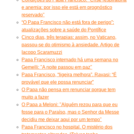
e anemia: por isso ele está em prognóstico
reservado"
“O Papa Francisco não está fora de perigo”:
atualizações sobre a saúde do Pontífice
Cinco dias, três terapias: assim, no Vaticano,
passou-se do otimismo à ansiedade. Artigo de
Iacopo Scaramuzzi
Papa Francisco internado há uma semana no
Gemelli: "A noite passou em paz"
Papa Francisco, “ligeira melhora”. Ravasi: “É
provável que ele possa renunciar”
O Papa não pensa em renunciar porque tem
muito a fazer
O Papa a Meloni: "Alguém rezou para que eu
fosse para o Paraíso, mas o Senhor da Messe
decidiu me deixar aqui por um tempo"
Papa Francisco no hospital. O mistério dos