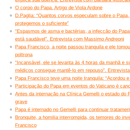
O corpo do Papa. Artigo de Viola Ardone
D.Paglia: “Quantos corvos especulam sobre o Papa,
protegemos o suficiente”
“Espasmos de asma e bactérias, a infecção do Papa
está saudável”. Entrevista com Massimo Andreoni
Papa Francisco, a noite passou tranquila e ele tom
poltrona
“Incansável, ele se levanta às 4 horas da manhã e 
médicos consegue mantê-lo em repouso”. Entrevist
Papa Francisco teve uma noite tranquila: “Acordou 
Participação do Papa em eventos do Vaticano é can
Antes da internação na Clínica Gemelli o estado do 
grave
Papa é internado no Gemelli para continuar tratamen
Bronquite, a homilia interrompida, os temores do in
Francisco