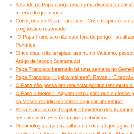
A saúde do Papa obriga uma Igreja dividida a consid
incerta do que nunca
Condições do Papa Francisco: "Crise respiratória e 
prognóstico reservado"
“O Papa Francisco não está fora de perigo”: atualiz
Pontífice
Cinco dias, três terapias: assim, no Vaticano, pass
Artigo de Iacopo Scaramuzzi
Papa Francisco internado há uma semana no Gemelli
Papa Francisco, “ligeira melhora”. Ravasi: “É prováv
O Papa não pensa em renunciar porque tem muito a 
O Papa a Meloni: "Alguém rezou para que eu fosse 
da Messe decidiu me deixar aqui por um tempo"
Papa Francisco no hospital. O mistério dos tratament
desenvolvido resistência aos antibióticos”
Pneumologista que trabalhou no hospital que agora t
explica sua doença. Entrevista com Barbara Moscate