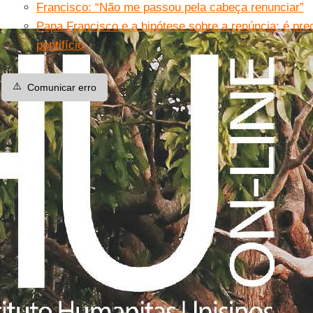
Francisco: “Não me passou pela cabeça renunciar”
Papa Francisco e a hipótese sobre a renúncia: é pre
pontifício
⚠️
Comunicar erro