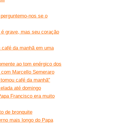
 perguntemo-nos se o
 é grave, mas seu coração
ou café da manhã em uma
somente ao tom enérgico dos
a com Marcello Semeraro
e tomou café da manhã”
celada até domingo
Papa Francisco era muito
to de bronquite
verno mais longo do Papa