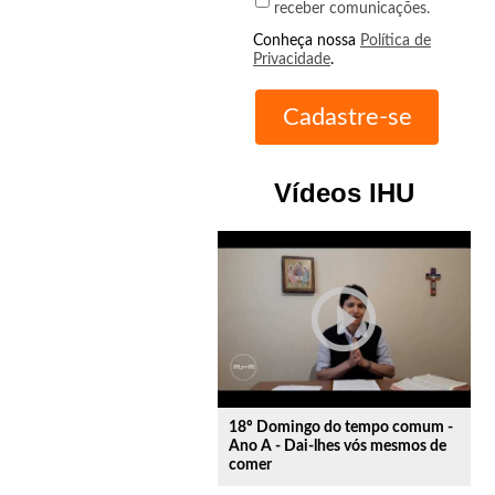
receber comunicações.
Conheça nossa
Política de
Privacidade
.
Vídeos IHU
play_circle_outline
18º Domingo do tempo comum -
Ano A - Dai-lhes vós mesmos de
comer