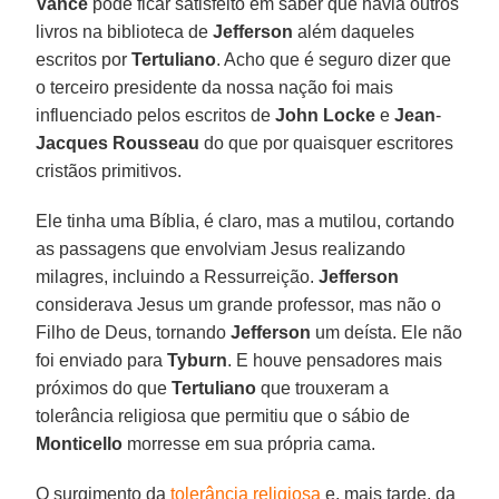
Vance
pode ficar satisfeito em saber que havia outros
livros na biblioteca de
Jefferson
além daqueles
escritos por
Tertuliano
. Acho que é seguro dizer que
o terceiro presidente da nossa nação foi mais
influenciado pelos escritos de
John Locke
e
Jean
-
Jacques
Rousseau
do que por quaisquer escritores
cristãos primitivos.
Ele tinha uma Bíblia, é claro, mas a mutilou, cortando
as passagens que envolviam Jesus realizando
milagres, incluindo a Ressurreição.
Jefferson
considerava Jesus um grande professor, mas não o
Filho de Deus, tornando
Jefferson
um deísta. Ele não
foi enviado para
Tyburn
. E houve pensadores mais
próximos do que
Tertuliano
que trouxeram a
tolerância religiosa que permitiu que o sábio de
Monticello
morresse em sua própria cama.
O surgimento da
tolerância religiosa
e, mais tarde, da