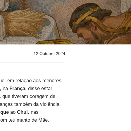
12 Outubro 2024
e, em relação aos menores
s, na
França
, disse estar
as que tiveram coragem de
rianças também da violência
oque
ao
Chuí
, nas
 com teu manto de Mãe.