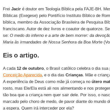
Frei
Jacir
é doutor em Teologia Bíblica pela FAJE-BH. Me
Bíblicas (Exegese) pelo Pontifício Instituto Bíblico de R
bíblica, membro da Associação Brasileira de Pesquisa Bíb
franciscano. Autor de dez livros e coautor de quatorze. Seu
se:
O medo do inferno e a arte de bem morrer: da devoção
Maria às irmandades de Nossa Senhora da Boa Morte
(Vo
Eis o artigo.
A cada
12 de outubro
, o Brasil católico celebra o dia sua
Conceição Aparecida
, e o dia das
Crianças
. Mãe e crian
A experiência de Deus como mãe já começa no
útero ma
rosto, mas Ele/Ela está ali nos alimentando e nos protegen
tão boa que a criança nem quer sair dele. Por isso, o na
marcado pelo choro de medo, de pavor diante do mundo d
a espera. Quem irá interceder por ela?