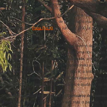
recinto sagrado; e o da menina cega que foi curada.
Com o evento de
Aparecida
, Maria passou a ser presença 
Princesa Isabel
que ofereceu, de presente, o manto e a 
Aparecida. Já o
Papa Pio XI
, em julho de 1930, a condecor
padroeira do Brasil.
O que importa aqui não são os milagres, nem o de
Caná
e
mas o significado deles. Caná inaugurou uma nova etapa na
causa da intercessão da mãe. Em
Aparecida
, a mãe Apar
negros e pobres pescadores. Ela lhes devolveu a possibil
da vida com a abundância de peixes, isto é, a sobrevivê
escravidão. Os senhores fazendeiros continuaram com a 
de Aparecida
estava ali para ampará-los e ajudá-los na re
Ainda hoje, os romeiros que vão ao
Santuário de Aparec
intercessão junto a Deus não para ele, mas o parente, o f