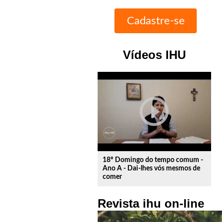
Vídeos IHU
play_circle_outline
18º Domingo do tempo comum -
Ano A - Dai-lhes vós mesmos de
comer
Revista ihu on-line