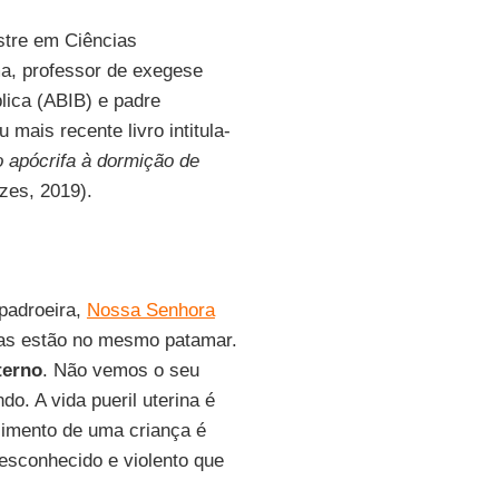
stre em Ciências
oma, professor de exegese
lica (ABIB) e padre
 mais recente livro intitula-
 apócrifa à dormição de
zes, 2019).
 padroeira,
Nossa Senhora
ças estão no mesmo patamar.
terno
. Não vemos o seu
do. A vida pueril uterina é
scimento de uma criança é
esconhecido e violento que