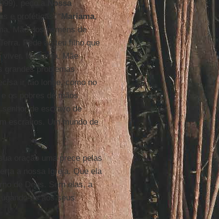
999), peço a
Nossa
s e proféticas: “
Mariama
,
ama, Mãe dos homens de
Terra. Pede ao teu filho que
de viver. Mariama, Mãe
os grandes problemas
isa ir tão longe, como no
s e os pobres de mãos
r senhor de escravo de
em escravos. Um mundo de
 sua oração uma prece pelas
erta a nossa Igreja. Que ela
no de Deus. Sem elas, a
bjugando-as aos seus