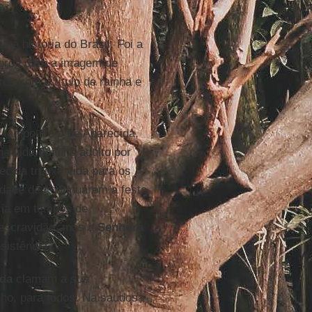
na história do Brasil. Foi a
coroa para a imagem de
ou com o título de rainha e
 tampouco o de Aparecida,
 vida do filho adulto por
ecida trouxe vida para os
idade de continuarem a festa
ncia em tempos de
escravidão, mas a
Senhora
sistência.
ida
clamam a sua
ilho, para todos. Na saudosa