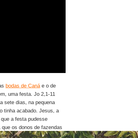
das
bodas de Caná
e o de
m, uma festa. Jo 2,1-11
va sete dias, na pequena
o tinha acabado. Jesus, a
 que a festa pudesse
ta que os donos de fazendas
ador das capitanias de
São