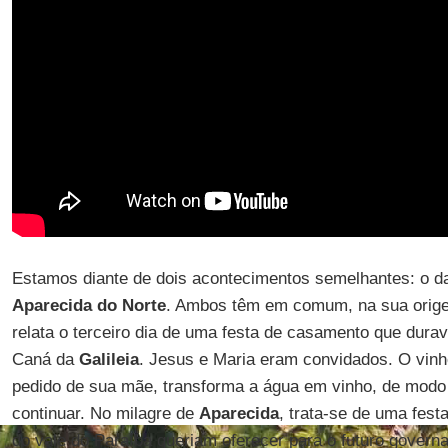
Estamos diante de dois acontecimentos semelhantes: o 
Aparecida do Norte
. Ambos têm em comum, na sua orige
relata o terceiro dia de uma festa de casamento que dura
Caná da
Galileia
. Jesus e Maria eram convidados. O vinh
pedido de sua mãe, transforma a água em vinho, de modo
continuar. No milagre de
Aparecida
, trata-se de uma fes
do vale do Paraíba queriam oferecer para o futuro govern