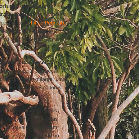
ortugal
, que estaria de
rasil Colônia
. Os senhores
s pescadores,
Filipe Pedroso,
eixes possíveis no rio
de 1717. Uma noite inteira
Senhora da Conceição
é
rpo e, depois, a cabeça.
rre o primeiro milagre: uma
do e livraria os pescadores
os quatro milagres: o das
tervenção humana; o das
 de um cavalo que grudam
afiar a santa, entrando no