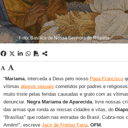
Foto: Basílica de Nossa Senhora do Rosário
"
Mariama
, interceda a Deus pelo nosso
Papa Francisco
qu
vítimas
abusos sexuais
cometidos por padres e religioso
muito triste pelas feridas causadas e grato com as vítim
denunciar.
Negra Mariama de Aparecida
, livre nossas c
das armas que ronda as nossas cidades e vilas, do
Oiap
“Brasílias” que rodam nas estradas do Brasil. Cubra-nos
Amém!", escreve
Jacir de Freitas Faria
,
OFM
.