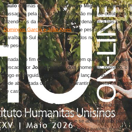
Paulo
e Minas de ouro, Dom
Pedro Miguel de Almeida P
passagem pela região, naquele então mês de outubro do
B
fazendeiros da região exigiram e ordenaram a três pobre
Domingos Garcia e João Alves
, que pescassem todos os p
Paraíba do Sul para serem oferecidos na festa. Era o ano 
de pesca,
e nada. No fim da noite, uma imagem quebrada de
Nossa 
pescada por
João Alves
em dois momentos: primeiro, o co
Logo em seguida, quando a rede é lançada novamente, oco
rede abarrotada de peixes que garantiria a festa no povoa
de castigos.
A
Nossa Senhora da Conceição Aparecida
realizou outr
velas da sua capela que se apagam e se acendem sem in
correntes do escravo fugitivo que se abrem; o das patas
nas escadarias da igreja, quando seu cavaleiro queria des