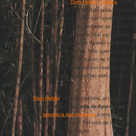
memória do profeta e pastor,
Dom Helder Câmara
(1909-1
Senhora Aparecida
, fazendo uso de suas palavras poética
Nossa Senhora, mãe de Cristo e Mãe dos homens! Mari
todas as raças, de todas as cores, de todos os cantos da 
esta festa não termine aqui, a marcha final vai ser linda 
querida, problema de negro acaba se ligando com todos 
humanos. Mariama, Senhora Nossa, Mãe querida, nem prec
teu hino. Nem precisa que os ricos saiam de mãos vazia
cheias. Nem pobre nem rico. Nada de escravo de hoje se
amanhã.
Basta de escravos
. Um mundo sem senhor e s
irmãos.”
Permita-me,
Dom Helder
, sem ser ousado, acrescentar à
mulheres e crianças:
Negra Mariama de Aparecida
, conv
saiba valorizar a
presença das mulheres
como rosto mater
Igreja nada seria, mas é triste ver “homens de batina” su
caprichos do altar e da discriminação.