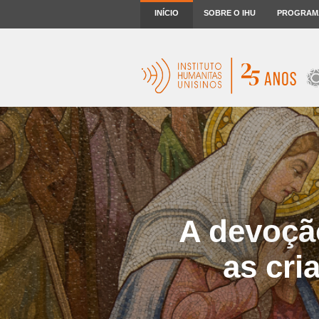
INÍCIO
SOBRE O IHU
PROGRAM
A devoçã
as cri