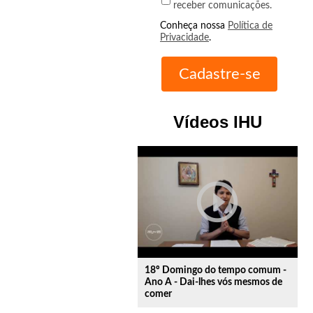
receber comunicações.
Conheça nossa
Política de
Privacidade
.
Vídeos IHU
play_circle_outline
18º Domingo do tempo comum -
Ano A - Dai-lhes vós mesmos de
comer