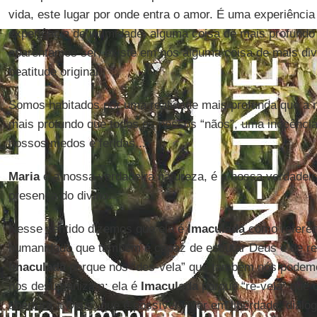
vida, este lugar por onde entra o amor. É uma experiência
experiência de intimidade, alguma coisa de mais profundo
aparentamos ser; existe em nós alguma coisa de mais div
beatitude original.
Somos habitados por uma realidade mais profunda que a 
mais profundo que todos os nossos “nãos”, uma inocência 
nossos medos e feridas...
Maria
é a nossa verdadeira natureza, é a nossa verdadeira
presença do divino.
Nesse sentido dizemos que ela é
Imaculada
como referên
humanidade que também é capaz de escutar Deus e de res
Imaculada
porque nos “des-vela” que também nós podem
nos desumanizam; ela é
Imaculada
porque “re-vela” que 
abertura a Deus, que é possível viver em liberdade, dialo