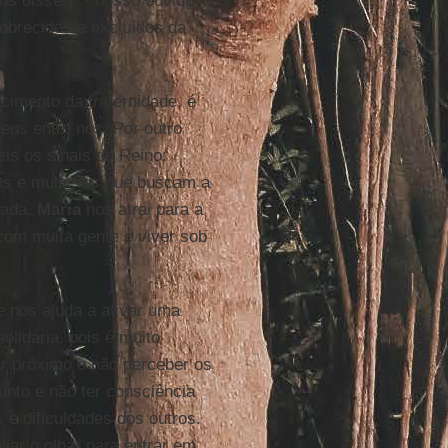
os disser!” - nosso ouvido
pobrecidos e excluídos da
cimento da fraternidade, é
eus entre nós. Por outro
is os sinais do Reino:
ens e mulheres que buscam a
çada.
Maria
nos atrai para a
com muita gente e viver sob
e nos ajuda a ativar uma
solidária, pois é muito
ar próximo e não perceber os
junto e não ter consciência
 e dificuldades dos outros.
iar o olhar para entrar em