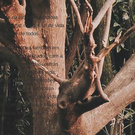
sente na vida das pessoas
que se faz manancial de vida
ã e mãe de todos.
sperta e ativa também em
ra estar sintonizados com a
ontrar outras vidas, outras
z para nossa própria vida;
tivizar nossas pretensões
o que acontece ao nosso
tre na nossa própria vida;
o com etiquetas e títulos;
m nossas entranhas e