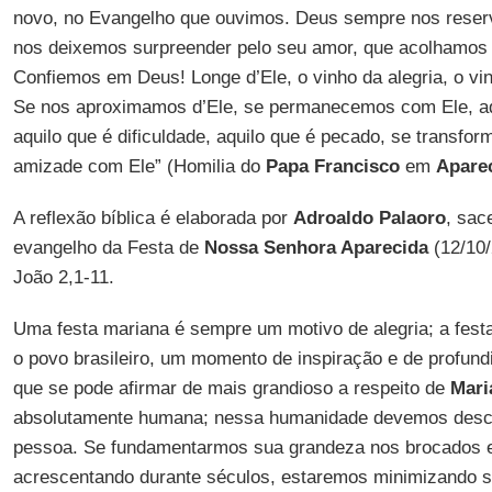
novo, no Evangelho que ouvimos. Deus sempre nos reser
nos deixemos surpreender pelo seu amor, que acolhamos 
Confiemos em Deus! Longe d’Ele, o vinho da alegria, o vi
Se nos aproximamos d’Ele, se permanecemos com Ele, aqu
aquilo que é dificuldade, aquilo que é pecado, se transfo
amizade com Ele” (Homilia do
Papa Francisco
em
Apare
A reflexão bíblica é elaborada por
Adroaldo Palaoro
, sac
evangelho da Festa de
Nossa Senhora Aparecida
(12/10/
João 2,1-11.
Uma festa mariana é sempre um motivo de alegria; a fest
o povo brasileiro, um momento de inspiração e de profundi
que se pode afirmar de mais grandioso a respeito de
Mari
absolutamente humana; nessa humanidade devemos desco
pessoa. Se fundamentarmos sua grandeza nos brocados e
acrescentando durante séculos, estaremos minimizando s