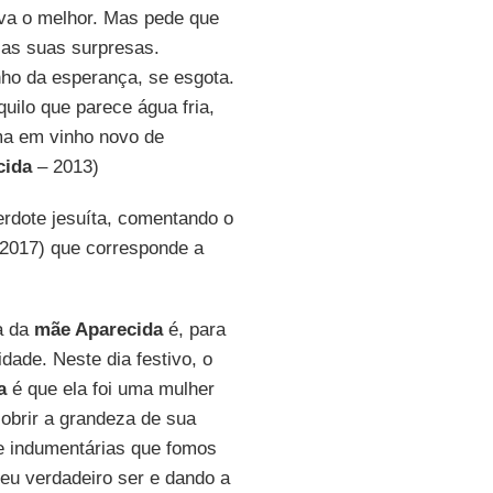
va o melhor. Mas pede que
as suas surpresas.
nho da esperança, se esgota.
ilo que parece água fria,
rma em vinho novo de
cida
– 2013)
erdote jesuíta, comentando o
2017) que corresponde a
a da
mãe Aparecida
é, para
dade. Neste dia festivo, o
a
é que ela foi uma mulher
brir a grandeza de sua
 indumentárias que fomos
eu verdadeiro ser e dando a