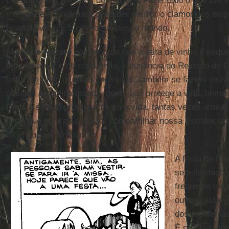
Escutando as palavras de
Maria
– “Fazei tudo o que Ele v
interior se afinará para perceber melhor o clamor dos em
festa da vida. É o clamor de nosso mundo.
Maria de Nazaré
nos recorda que a falta de vinho é esque
falta de amor e de comunhão, é ausência do Reinado de D
lado, em meio a tantas carências, também se fazem visíve
desejos de solidariedade, gente que protege a vida, hom
Deus e se comprometem com a vida, tantas vezes amea
festa que nunca se acaba: compartilhar nossa existência 
os impulsos do Espírito.
A festa de hoj
sensibilidade 
frequente est
outros, estar 
dos problemas
É preciso ampl