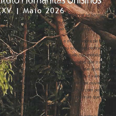
serviço da comunhão e da vida.
Porque se fez presente a Deus,
Maria
vai se fazendo pre
de uma maneira sempre mais criativa e atenta; presença 
para os outros, tornando-se, ao mesmo tempo, amiga, irm
A presença silenciosa, original e mobilizadora de
Maria
de
nós uma presença inspiradora, ou seja, descentrar-nos pa
realidade e suas carências. Tal atitude nos mobiliza a enc
histórias, outras situações; escutar relatos que trazem lu
ver a partir de um horizonte mais amplo, que ajuda a rela
absolutas e a compreender um pouco mais o valor daquil
redor; escutar de tal maneira que aquilo que ouvimos pene
implicar-nos afetivamente, relacionar-nos com pessoas, nã
acolher na própria vida outras vidas; histórias que afeta
permanecem na memória e no coração.