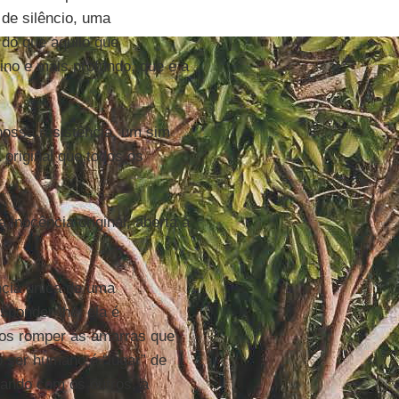
 de silêncio, uma
 do que aquilo que
ino e mais profundo, que é a
nossa resistência, um sim
original que todos os
 inocência original, aberta à
cia única de uma
ponder-lhe; ela é
os romper as amarras que
o ser humano é “lugar” de
gando com os outros, a