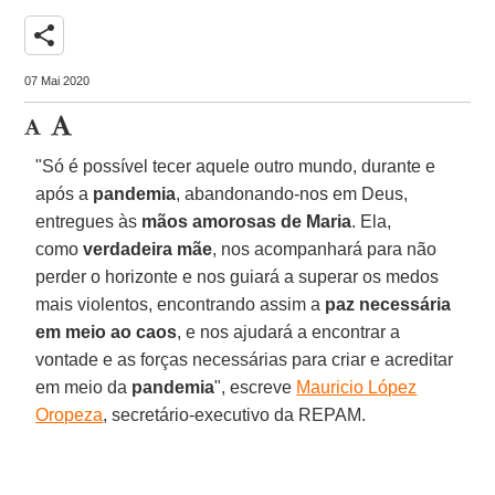
share
07 Mai 2020
"Só é possível tecer aquele outro mundo, durante e
após a
pandemia
, abandonando-nos em Deus,
entregues às
mãos amorosas de Maria
. Ela,
como
verdadeira mãe
, nos acompanhará para não
perder o horizonte e nos guiará a superar os medos
mais violentos, encontrando assim a
paz necessária
em meio ao caos
, e nos ajudará a encontrar a
vontade e as forças necessárias para criar e acreditar
em meio da
pandemia
", escreve
Mauricio López
Oropeza
, secretário-executivo da REPAM.