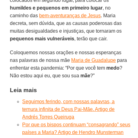
colocados em segundo lugar, para colocar os
humildes e pequenos em primeiro lugar
, no
caminho das
bem-aventuranças de Jesus
. Maria
decreta, sem dúvida, que as causas poderosas das
muitas desigualdades e injustiças, que tornaram os
pequenos mais vulneráveis
, terão que cair.
Coloquemos nossas orações e nossas esperanças
nas palavras de nossa mãe
Maria de Guadalupe
para
enfrentar esta pandemia: “Por que você tem
medo
?
Não estou aqui eu, que sou sua
mãe
?”
Leia mais
Seguimos ferindo, com nossas palavras, a
ternura infinita de Deus Pai-Mãe. Artigo de
Andrés Torres Queiruga
Por que os bispos continuam “consagrando” seus
países a Maria? Artigo de Hendro Munsterman