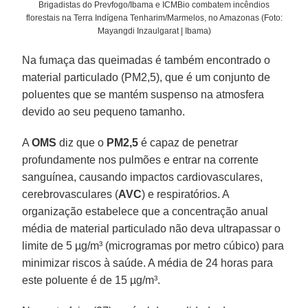
Brigadistas do Prevfogo/Ibama e ICMBio combatem incêndios
florestais na Terra Indígena Tenharim/Marmelos, no Amazonas (Foto:
Mayangdi Inzaulgarat | Ibama)
Na fumaça das queimadas é também encontrado o
material particulado (PM2,5), que é um conjunto de
poluentes que se mantém suspenso na atmosfera
devido ao seu pequeno tamanho.
A
OMS
diz que o
PM2,5
é capaz de penetrar
profundamente nos pulmões e entrar na corrente
sanguínea, causando impactos cardiovasculares,
cerebrovasculares (
AVC
) e respiratórios. A
organização estabelece que a concentração anual
média de material particulado não deva ultrapassar o
limite de 5 µg/m³ (microgramas por metro cúbico) para
minimizar riscos à saúde. A média de 24 horas para
este poluente é de 15 µg/m³.