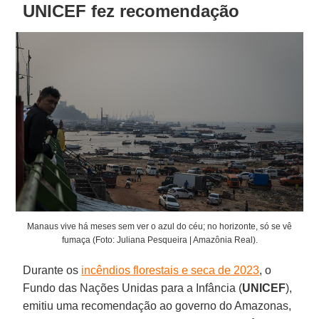
UNICEF fez recomendação
Manaus vive há meses sem ver o azul do céu; no horizonte, só se vê
fumaça (Foto: Juliana Pesqueira | Amazônia Real).
Durante os
incêndios florestais e seca de 2023
, o
Fundo das Nações Unidas para a Infância (
UNICEF
),
emitiu uma recomendação ao governo do Amazonas,