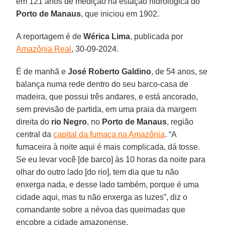
em 121 anos de medição na estação hidrológica do
Porto de Manaus
, que iniciou em 1902.
A reportagem é de
Wérica Lima
, publicada por
Amazônia Real
, 30-09-2024.
É de manhã e
José Roberto Galdino
, de 54 anos, se
balança numa rede dentro do seu barco-casa de
madeira, que possui três andares, e está ancorado,
sem previsão de partida, em uma praia da margem
direita do
rio Negro
, no
Porto de Manaus
, região
central da
capital da fumaça na Amazônia
. “A
fumaceira à noite aqui é mais complicada, dá tosse.
Se eu levar você [de barco] às 10 horas da noite para
olhar do outro lado [do rio], tem dia que tu não
enxerga nada, e desse lado também, porque é uma
cidade aqui, mas tu não enxerga as luzes”, diz o
comandante sobre a névoa das queimadas que
encobre a cidade amazonense.