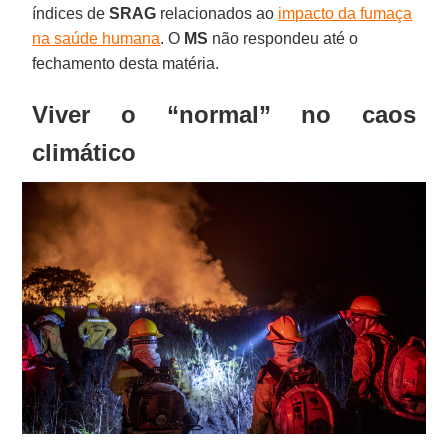
índices de
SRAG
relacionados ao
impacto da fumaça
na saúde humana
. O
MS
não respondeu até o
fechamento desta matéria.
Viver o “normal” no caos
climático