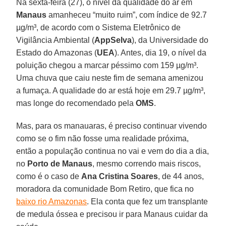
Na sexta-feira (27), o nível da qualidade do ar em
Manaus
amanheceu “muito ruim”, com índice de 92.7
µg/m³, de acordo com o Sistema Eletrônico de
Vigilância Ambiental (
AppSelva
), da Universidade do
Estado do Amazonas (
UEA
). Antes, dia 19, o nível da
poluição chegou a marcar péssimo com 159 µg/m³.
Uma chuva que caiu neste fim de semana amenizou
a fumaça. A qualidade do ar está hoje em 29.7 µg/m³,
mas longe do recomendado pela
OMS
.
Mas, para os manauaras, é preciso continuar vivendo
como se o fim não fosse uma realidade próxima,
então a população continua no vai e vem do dia a dia,
no
Porto de Manaus
, mesmo correndo mais riscos,
como é o caso de
Ana Cristina Soares
, de 44 anos,
moradora da comunidade Bom Retiro, que fica no
baixo rio Amazonas
. Ela conta que fez um transplante
de medula óssea e precisou ir para Manaus cuidar da