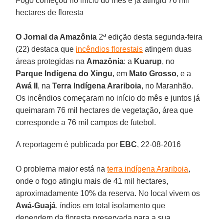
Fogo começou no início do mês e já atingiu 76 mil
hectares de floresta
O Jornal da Amazônia
2ª edição desta segunda-feira
(22) destaca que
incêndios florestais
atingem duas
áreas protegidas na
Amazônia
: a
Kuarup
, no
Parque Indígena do Xingu
, em
Mato Grosso
, e a
Awá II
, na
Terra Indígena Arariboia
, no Maranhão.
Os incêndios começaram no início do mês e juntos já
queimaram 76 mil hectares de vegetação, área que
corresponde a 76 mil campos de futebol.
A reportagem é publicada por
EBC
, 22-08-2016
O problema maior está na
terra indígena Arariboia
,
onde o fogo atingiu mais de 41 mil hectares,
aproximadamente 10% da reserva. No local vivem os
Awá-Guajá
, índios em total isolamento que
dependem da floresta preservada para a sua