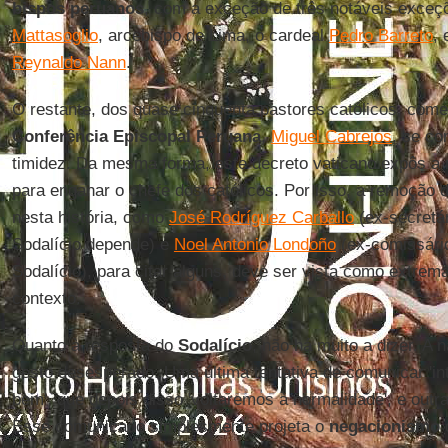
bispos peruanos
, com a exceção de três notáveis exceç
Mattasoglio
, arcebispo de Lima, o cardeal
Pedro Barreto
, 
Reynaldo Nann
.
O restante, dos quase cinquenta pastores católicos, com
Conferência Episcopal Peruana
,
Miguel Cabrejos
, se co
timidez. Da mesma forma, este decreto vaticano expôs a 
para enganar o chefe dos católicos. Por isso, a remoção
nesta história, como
José Rodríguez Carballo
(ex-secretár
Sodalício depende) e
Noel Antonio Londoño
(ex-comissário
Sodalício), para citar alguns, deve ser vista como extrem
contexto.
Quanto à resposta do
Sodalício
, não há muito a dizer. A
gesto desesperado. Uma última tentativa de comunicar 'in
bem', que depois disso 'voltaremos à normalidade', e out
Esse comunicado simplesmente projeta o
negacionismo
d