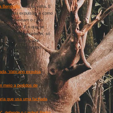
 Bergoglio
, não há volta. E
nsável pela expulsão, é como
 que acompanham o caso
icado claro. E o que se
 Quando isso acontecer, só
ta esperar. Mas isso é
 será por pouco tempo.
ada, Vaticano expulsa
m meio a pedidos de
ária que usa uma fachada
o”, defende o cardeal Pedro