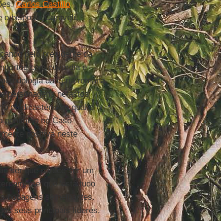
ões:
Carlos Castillo
e o bispo de Caravelí,
eçando pelo presidente da
mportou com covardia e
metodologia da cúria romana
 de personagens nefastos
io do dicastério ao qual o
 pontifício no Caso
amente positiva neste
 não ser que parece ser um
ternamente' que 'está tudo
ras bobagens semelhantes.
os seus principais líderes.