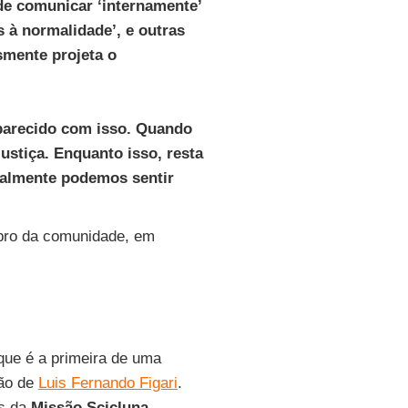
de comunicar ‘internamente’
s à normalidade’, e outras
mente projeta o
 parecido com isso. Quando
justiça. Enquanto isso, resta
nalmente podemos sentir
mbro da comunidade, em
 que é a primeira de uma
são de
Luis Fernando Figari
.
as da
Missão Scicluna-