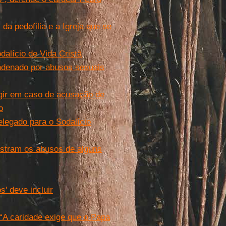
 da pedofilia e a Igreja que se
dalício de Vida Cristã
condenado por abusos sexuais
agir em caso de acusação de
o
elegado para o Sodalício
nstram os abusos de alguns
' deve incluir
 “A caridade exige que o Papa