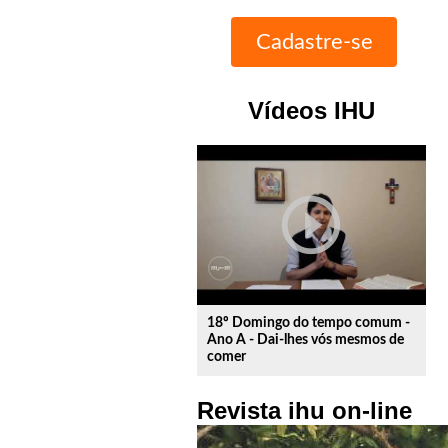
Vídeos IHU
play_circle_outline
18º Domingo do tempo comum -
Ano A - Dai-lhes vós mesmos de
comer
Revista ihu on-line