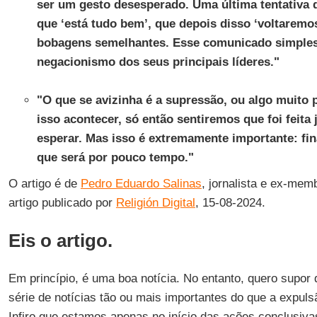
ser um gesto desesperado. Uma última tentativa 
que ‘está tudo bem’, que depois disso ‘voltaremo
bobagens semelhantes. Esse comunicado simples
negacionismo dos seus principais líderes."
"O que se avizinha é a supressão, ou algo muito
isso acontecer, só então sentiremos que foi feita 
esperar. Mas isso é extremamente importante: fi
que será por pouco tempo."
O artigo é de
Pedro Eduardo Salinas
, jornalista e ex-me
artigo publicado por
Religión Digital
, 15-08-2024.
Eis o artigo.
Em princípio, é uma boa notícia. No entanto, quero supor
série de notícias tão ou mais importantes do que a expul
Infiro que estamos apenas no início das ações conclusiv