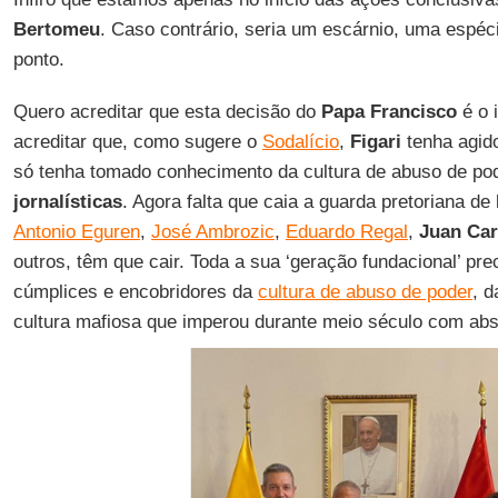
Bertomeu
. Caso contrário, seria um escárnio, uma espéci
ponto.
Quero acreditar que esta decisão do
Papa Francisco
é o 
acreditar que, como sugere o
Sodalício
,
Figari
tenha agido
só tenha tomado conhecimento da cultura de abuso de po
jornalísticas
. Agora falta que caia a guarda pretoriana de
Antonio Eguren
,
José Ambrozic
,
Eduardo Regal
,
Juan Car
outros, têm que cair. Toda a sua ‘geração fundacional’ pre
cúmplices e encobridores da
cultura de abuso de poder
, d
cultura mafiosa que imperou durante meio século com abs