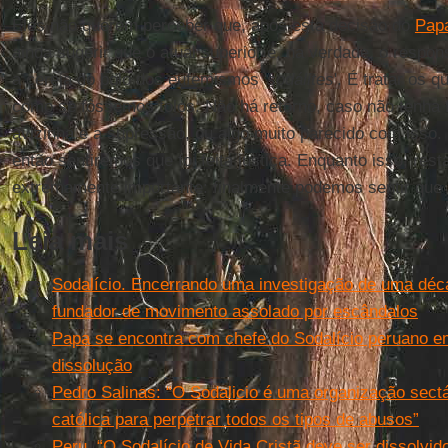
Eles não querem perceber que, após esta decisão do
Papa
ainda sugerir que o atual superior é, na verdade, o respo
a cereja do bolo dos eufemismos '
sodálites
'. É tratar os
como se fôssemos tolos. Não há retorno, caso não tenha f
avizinha é a supressão, ou algo muito parecido com isso.
então sentiremos que foi feita justiça. Enquanto isso, res
extremamente importante: finalmente podemos sentir que
Leia mais
Sodalício. Encerrando uma investigação de uma déc
fundador de movimento assolado por escândalos
Papa se encontra com chefe do Sodalício peruano e
dissolução
Pedro Salinas: “O Sodalicio é uma organização sect
católica para perpetrar todos os tipos de abusos”
Peru. “O Sodalício de Vida Cristã deve ser dissolvid