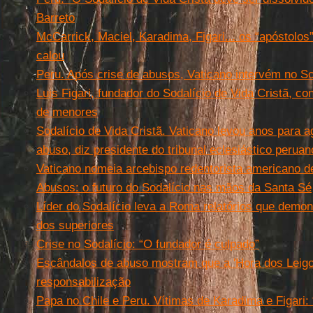
Barreto
McCarrick, Maciel, Karadima, Figari... os “apóstolos”
calou
Peru. Após crise de abusos, Vaticano intervém no So
Luis Figari, fundador do Sodalício de Vida Cristã, 
de menores
Sodalício de Vida Cristã. Vaticano levou anos para 
abuso, diz presidente do tribunal eclesiástico peruan
Vaticano nomeia arcebispo redentorista americano d
Abusos: o futuro do Sodalício nas mãos da Santa Sé
Líder do Sodalício leva a Roma relatórios que demo
dos superiores
Crise no Sodalício: “O fundador é culpado”
Escândalos de abuso mostram que a 'Hora dos Leigos
responsabilização
Papa no Chile e Peru. Vítimas de Karadima e Figari: