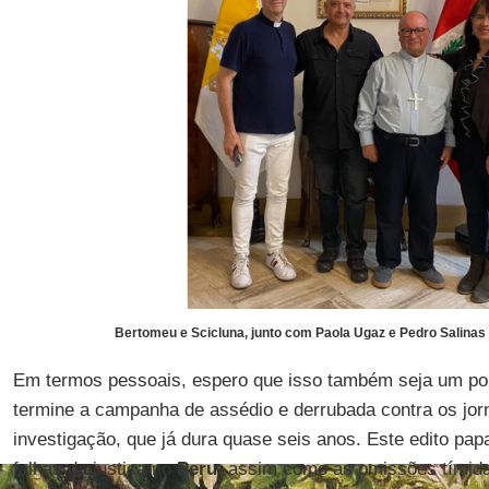
Bertomeu e Scicluna, junto com Paola Ugaz e Pedro Salinas
Em termos pessoais, espero que isso também seja um pon
termine a campanha de assédio e derrubada contra os jorn
investigação, que já dura quase seis anos. Este edito pap
falhas da justiça no
Peru
, assim como as omissões tímida