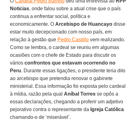
O
Cardeal Pedro Barreto
deu uma entrevista ao
RPP
Noticias
, onde falou sobre a atual crise que o país
continua a enfrentar social, política e
economicamente. O
Arcebispo de Huancayo
disse
estar muito decepcionado com nosso país, em
relação à gestão que
Pedro Castillo
vem realizando.
Como se lembra, o cardeal se reuniu em algumas
ocasiões com o chefe de Estado para discutir os
vários
confrontos que estavam ocorrendo no
Peru
. Durante essas ligações, o presidente teria dito
ao arcebispo que pretendia renovar o gabinete
ministerial. Essa informação foi exposta pelo cardeal
à mídia, razão pela qual
Aníbal Torres
se opôs a
essas declarações, chegando a proferir um adjetivo
pejorativo contra o representante da
Igreja Católica
chamando-o de ‘miserável’.