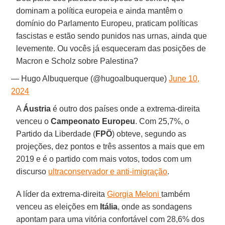
dominam a política europeia e ainda mantêm o
domínio do Parlamento Europeu, praticam políticas
fascistas e estão sendo punidos nas urnas, ainda que
levemente. Ou vocês já esqueceram das posições de
Macron e Scholz sobre Palestina?
— Hugo Albuquerque (@hugoalbuquerque)
June 10,
2024
A
Áustria
é outro dos países onde a extrema-direita
venceu o
Campeonato Europeu
. Com 25,7%, o
Partido da Liberdade (
FPÖ
) obteve, segundo as
projeções, dez pontos e três assentos a mais que em
2019 e é o partido com mais votos, todos com um
discurso
ultraconservador e anti-imigração
.
A líder da extrema-direita
Giorgia Meloni
também
venceu as eleições em
Itália
, onde as sondagens
apontam para uma vitória confortável com 28,6% dos