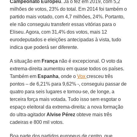
Campeonato Europeu
. Já o fez em 2019, com 5,2
milhões de votos, 23% do total. Em 2014 foi também o
partido mais votado, com 4,7 milhões, 24%. Portanto,
ele não conseguiu transferir essas vitórias para o
Eliseu. Agora, com 31,4% dos votos, mais 12
eurodeputados e eleições antecipadas à vista, tudo
indica que poderá ser diferente.
A situação em
França
não é excepcional. O voto da
extrema-direita aumentou em quase todos os países.
Também em
Espanha
, onde o
Vox
cresceu três
pontos – de 6,21% para 9,62% -, conseguiu passar de
quatro para seis lugares e tornou-se, de longe, a
terceira força mais votada. Tudo isso sem esgotar o
espaço eleitoral da extrema-direita: a nova formação
do ultra-agitador
Alvise Pérez
obteve mais três
cadeiras e 800 mil votos.
Boa parte dos partidos europeus de centro, que