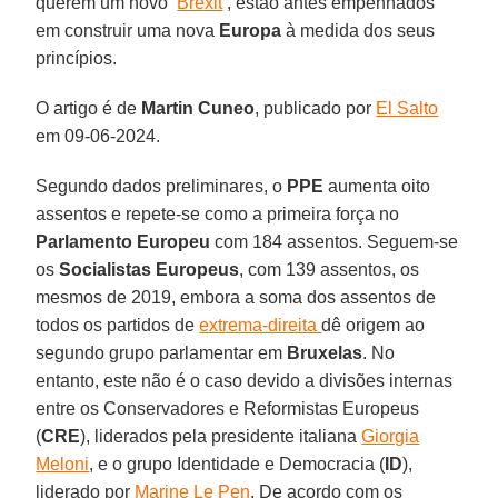
querem um novo ‘
Brexit
’, estão antes empenhados
em construir uma nova
Europa
à medida dos seus
princípios.
O artigo é de
Martin Cuneo
, publicado por
El Salto
em 09-06-2024.
Segundo dados preliminares, o
PPE
aumenta oito
assentos e repete-se como a primeira força no
Parlamento Europeu
com 184 assentos. Seguem-se
os
Socialistas Europeus
, com 139 assentos, os
mesmos de 2019, embora a soma dos assentos de
todos os partidos de
extrema-direita
dê origem ao
segundo grupo parlamentar em
Bruxelas
. No
entanto, este não é o caso devido a divisões internas
entre os Conservadores e Reformistas Europeus
(
CRE
), liderados pela presidente italiana
Giorgia
Meloni
, e o grupo Identidade e Democracia (
ID
),
liderado por
Marine Le Pen
. De acordo com os