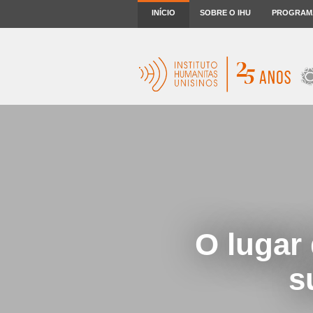
INÍCIO
SOBRE O IHU
PROGRAM
O lugar 
s