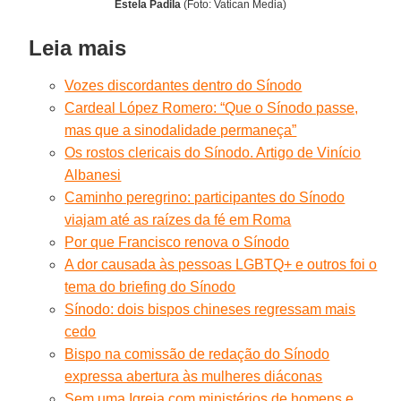
Estela Padila
(Foto: Vatican Media)
Leia mais
Vozes discordantes dentro do Sínodo
Cardeal López Romero: “Que o Sínodo passe,
mas que a sinodalidade permaneça”
Os rostos clericais do Sínodo. Artigo de Vinício
Albanesi
Caminho peregrino: participantes do Sínodo
viajam até as raízes da fé em Roma
Por que Francisco renova o Sínodo
A dor causada às pessoas LGBTQ+ e outros foi o
tema do briefing do Sínodo
Sínodo: dois bispos chineses regressam mais
cedo
Bispo na comissão de redação do Sínodo
expressa abertura às mulheres diáconas
Sem uma Igreja com ministérios de homens e