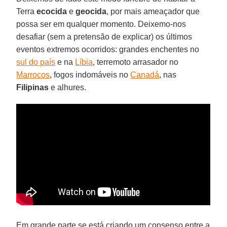
Terra
ecocida
e
geocida
, por mais ameaçador que
possa ser em qualquer momento. Deixemo-nos
desafiar (sem a pretensão de explicar) os últimos
eventos extremos ocorridos: grandes enchentes no
sul do país
e na
Líbia
, terremoto arrasador no
Marrocos
, fogos indomáveis no
Canadá
, nas
Filipinas
e alhures.
Em grande parte se está criando um consenso entre a