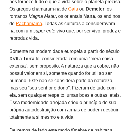
nos fornece tudo o que a vida sobre o planeta precisa.
Os gregos chamaram-na de
Gaia
ou
Demeter
, os
romanos
Magna Mater
, os orientais
Nana
, os andinos
de
Pachamama
. Todas as culturas a consideravam-
na com um
super ente
vivo que, por ser vivo, produz e
reproduz vida.
Somente na modernidade europeia a partir do século
XVII a
Terra
foi considerada com uma “mera coisa
extensa”, sem propósito. A natureza que a cobre, não
possui valor em si, somente quando for útil ao ser
humano. Este não se considera parte da natureza,
mas seu “seu senhor e dono”. Fizeram de tudo com
ela, sem qualquer respeito, umas boas e outras letais.
Essa modernidade arrojada criou o princípio de sua
própria autodestruição com armas de podem destruir
totalmente a si mesmo e a vida.
Deixemos de lado este modo fúnebre de habitar a