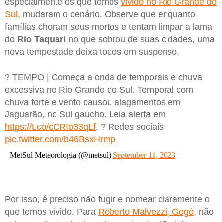
especialmente os que temos
vivido no Rio Grande do
Sul
, mudaram o cenário. Observe que enquanto
famílias choram seus mortos e tentam limpar a lama
do
Rio Taquari
no que sobrou de suas cidades, uma
nova tempestade deixa todos em suspenso.
? TEMPO | Começa a onda de temporais e chuva
excessiva no Rio Grande do Sul. Temporal com
chuva forte e vento causou alagamentos em
Jaguarão, no Sul gaúcho. Leia alerta em
https://t.co/cCRIo33qLf
. ? Redes sociais
pic.twitter.com/b46BsxHrmp
— MetSul Meteorologia (@metsul)
September 11, 2023
Por isso, é preciso não fugir e nomear claramente o
que temos vivido. Para
Roberto Malvezzi, Gogó
, não