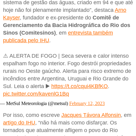
sistema de gestão das águas, criado em 94 e que até
hoje não foi plenamente implantado”, destaca
Arno
Kayser
, fundador e ex-presidente do
Comitê de
Gerenciamento da Bacia Hidrográfica do Rio dos
Sinos (Comitesinos)
, em
entrevista também
publicada pelo IHU
.
⚠️ ALERTA DE FOGO | Seca severa e calor intenso
espalham fogo no interior. Fogo destrói propriedades
rurais no Oeste gaúcho. Alerta para risco extremo de
incêndios entre Argentina, Uruguai e Rio Grande do
Sul. Leia o alerta ▶️
https://t.co/cqui4KBfKO
.
pic.twitter.com/kavenlG1Bq
— MetSul Meteorologia (@metsul)
February 12, 2023
Por isso, como escreve
Jacques Távora Alfonsin
, em
artigo do IHU
, “não há mais como disfarçar. Os
tornados que atualmente afligem o povo do Rio