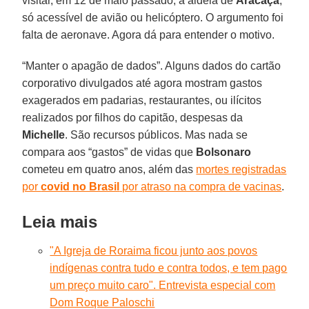
visitar, em 12 de maio passado, a aldeia de
Aracaçá
,
só acessível de avião ou helicóptero. O argumento foi
falta de aeronave. Agora dá para entender o motivo.
“Manter o apagão de dados”. Alguns dados do cartão
corporativo divulgados até agora mostram gastos
exagerados em padarias, restaurantes, ou ilícitos
realizados por filhos do capitão, despesas da
Michelle
. São recursos públicos. Mas nada se
compara aos “gastos” de vidas que
Bolsonaro
cometeu em quatro anos, além das
mortes registradas
por
covid no Brasil
por atraso na compra de vacinas
.
Leia mais
"A Igreja de Roraima ficou junto aos povos
indígenas contra tudo e contra todos, e tem pago
um preço muito caro". Entrevista especial com
Dom Roque Paloschi