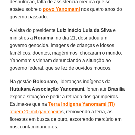
desnutrição, falta de assistência médica que se
abateu sobre o
povo Yanomami
nos quatro anos do
governo passado.
A visita do presidente
Luiz Inácio Lula da Silva
e
ministros a
Roraima
, no dia 21, desnudou um
governo genocida. Imagens de crianças e idosos
famélicos, doentes, magérrimos, chocaram o mundo.
Yanomamis vinham denunciando a situação ao
governo federal, que se fez de ouvidos moucos.
Na gestão
Bolsonaro
, lideranças indígenas da
Hutukara Associação Yanomami
, foram até
Brasília
expor a situação e pedir a retirada dos garimpeiros.
Estima-se que na
Terra Indígena Yanomami
(
TI
)
atuem 20 mil garimpeiro
s, removendo a terra, as
florestas em busca de ouro, escorrendo mercúrio em
rios, contaminando-os.