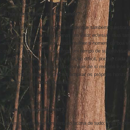
É hora de diálogo com o mundo?
Certamente. Uma responsabilidade que também questiona 
de ser cardeal não tem apenas um valor eclesial, mas tam
encorajar o encontro com cada mulher e homem de boa vo
que nos cercam. Hoje vivemos um tempo de subjetividad
costumo chamá-las. É uma situação difícil, porque cada 
verdade. Em vez disso, é preciso sair de si mesmo e se d
uma verdade maior. É preciso ampliar os próprios horizonte
permite esse salto de qualidade.
O que a Igreja pode fazer?
Há um desafio a ser enfrentado acima de tudo: o da proxi