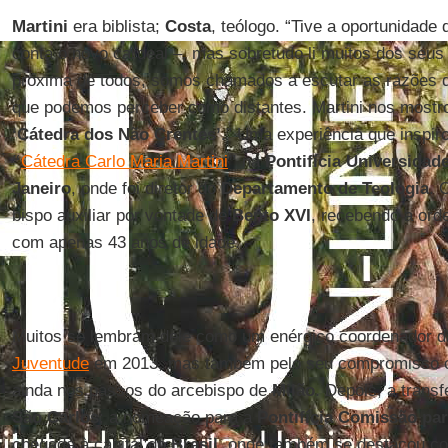
Martini
era biblista;
Costa
, teólogo. “Tive a oportunidade 
conta o novo cardeal –, mas sobretudo li muitos dos seus 
próxima de todos, somos chamados a escutar as razões 
que podemos perceber como distantes. Martini nos mostr
‘Cátedra dos Não Crentes’
.” Uma experiência que inspir
“
Cátedra Carlo Maria Martini
”
na
Pontifícia Universidad
Janeiro
, onde foi diretor do
Departamento de Teologia
. 
bispo auxiliar por vontade de
Bento XVI
, recebendo a ord
com apenas 43 anos de idade.
Muitos se lembram dele como um enérgico coordenador 
Juventude
em 2013, mas também pelo seu compromisso com
ainda nos passos do arcebispo de
Milão
. Depois, a trans
São Carlos
; a nomeação para a
Pontifícia Comissão par
chegada à capital do
Brasil
, onde também se destacou co