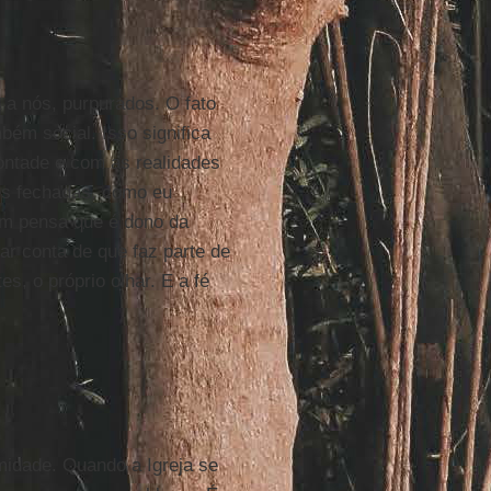
a nós, purpurados. O fato
bém social. Isso significa
ntade e com as realidades
es fechadas, como eu
um pensa que é dono da
ar conta de que faz parte de
s, o próprio olhar. E a fé
midade. Quando a Igreja se