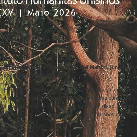
as instituições.
Eis a entrevista.
Eminência, as intuições do cardeal Martini, junto com
consideradas proféticas?
Eu diria que
Martini
abriu um caminho, indicou a rota antes
encontro”, cara ao
Papa Francisco
, e que eu considero a 
sido conjugada na pastoral ordinária. Além disso, a Igreja 
participativa, sinodal, fraterna. Todas dimensões que agor
atualidade.