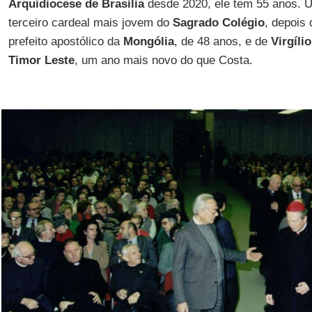
Arquidiocese de Brasília
desde 2020, ele tem 55 anos. U
terceiro cardeal mais jovem do
Sagrado Colégio
, depois
prefeito apostólico da
Mongólia
, de 48 anos, e de
Virgíli
Timor Leste
, um ano mais novo do que Costa.