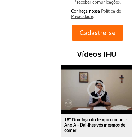
receber comunicações.
Conheça nossa
Política de
Privacidade
.
Vídeos IHU
play_circle_outline
18º Domingo do tempo comum -
Ano A - Dai-lhes vós mesmos de
comer