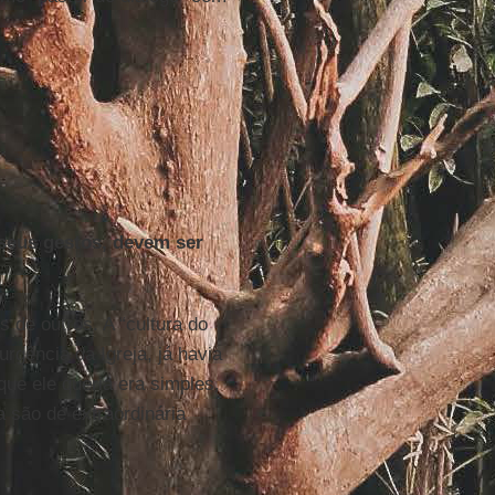
 seus gestos, devem ser
 de outros. A “cultura do
urgência da Igreja, já havia
que ele queria era simples,
a são de extraordinária