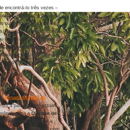
de encontrá-lo três vezes –
textos. Para ser uma Igreja
do outro, mesmo daqueles
ou isso, por exemplo, com a
ou Costa a criar no
Brasil
a
e Católica do Rio de
Cidade da qual se tornaria
enação episcopal em 2011,
da
Jornada Mundial da
 a pastoral intelectual:
ferência para a
Diocese de
a a América Latina
; e a
mo “pastor do diálogo” com