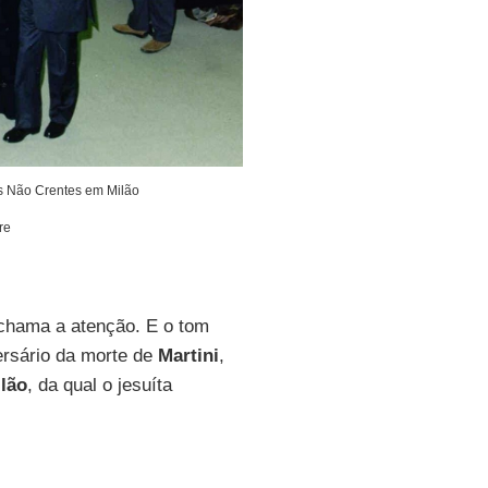
os Não Crentes em Milão
re
 chama a atenção. E o tom
ersário da morte de
Martini
,
lão
, da qual o jesuíta