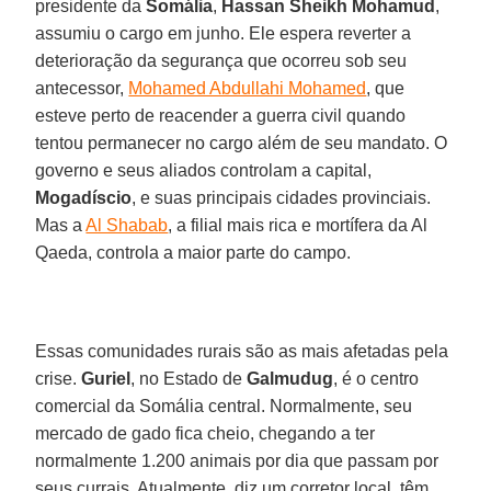
presidente da
Somália
,
Hassan Sheikh Mohamud
,
assumiu o cargo em junho. Ele espera reverter a
deterioração da segurança que ocorreu sob seu
antecessor,
Mohamed Abdullahi Mohamed
, que
esteve perto de reacender a guerra civil quando
tentou permanecer no cargo além de seu mandato. O
governo e seus aliados controlam a capital,
Mogadíscio
, e suas principais cidades provinciais.
Mas a
Al Shabab
, a filial mais rica e mortífera da Al
Qaeda, controla a maior parte do campo.
Essas comunidades rurais são as mais afetadas pela
crise.
Guriel
, no Estado de
Galmudug
, é o centro
comercial da Somália central. Normalmente, seu
mercado de gado fica cheio, chegando a ter
normalmente 1.200 animais por dia que passam por
seus currais. Atualmente, diz um corretor local, têm