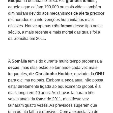
Etiópia
na década de 1980. As “
grandes fomes
”,
aquelas que ceifam 100.000 ou mais vidas, também
diminuíram devido aos mecanismos de alerta precoce
melhorados e a intervenções humanitárias mais
eficazes. Houve apenas
três fomes
desse tipo neste
século, a mais recente e mais mortal das quais foi a
da Somália em 2011.
A
Somália
tem sido durante muito tempo propensa a
secas
, mas elas estão se tornando cada vez mais
frequentes, diz
Christophe Hodder
, enviado da
ONU
para o clima no país. Embora a
seca
atual não possa
estar diretamente ligada ao aquecimento global, é a
mais longa em 40 anos. As chuvas falharam três
vezes antes da
fome
de 2011, mas desta vez
falharam quatro vezes. As previsões sugerem que
uma quinta falha é provável. Com a expectativa de